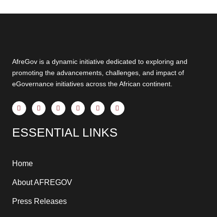
AfreGov is a dynamic initiative dedicated to exploring and
promoting the advancements, challenges, and impact of
eGovernance initiatives across the African continent.
F
X
Y
I
T
L
a
-
o
n
h
i
c
t
u
s
r
n
e
w
t
t
e
k
ESSENTIAL LINKS
b
i
u
a
a
e
o
t
b
g
d
d
o
t
e
r
s
i
k
e
a
n
-
r
m
-
f
i
Home
n
About AFREGOV
Press Releases