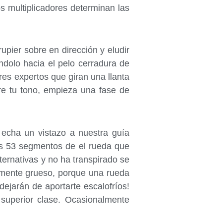
s multiplicadores determinan las
pier sobre en dirección y eludir
ándolo hacia el pelo cerradura de
res expertos que giran una llanta
bre tu tono, empieza una fase de
 echa un vistazo a nuestra guía
los 53 segmentos de el rueda que
ternativas y no ha transpirado se
ormente grueso, porque una rueda
ejarán de aportarte escalofríos!
 superior clase. Ocasionalmente