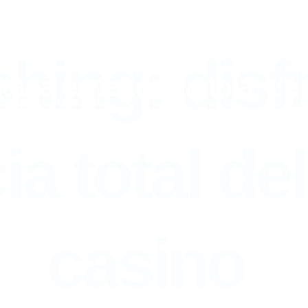
shing: disfr
uta la experiencia total de
room
Contact
ia total de
casino