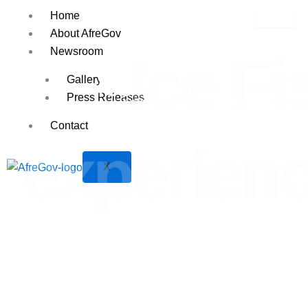
Skip
Home
to
About AfreGov
content
Newsroom
Ice Fi
Ice Fishing: disfr
Gallery
Press Releases
Home
About AfreGov
News
Contact
experienc
X