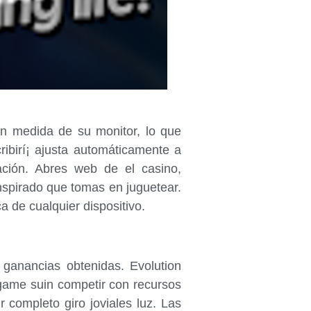
ran medida de su monitor, lo que
ribirí¡ ajusta automáticamente a
lación. Abres web de el casino,
anspirado que tomas en juguetear.
a de cualquier dispositivo.
 ganancias obtenidas. Evolution
 game suin competir con recursos
r completo giro joviales luz. Las