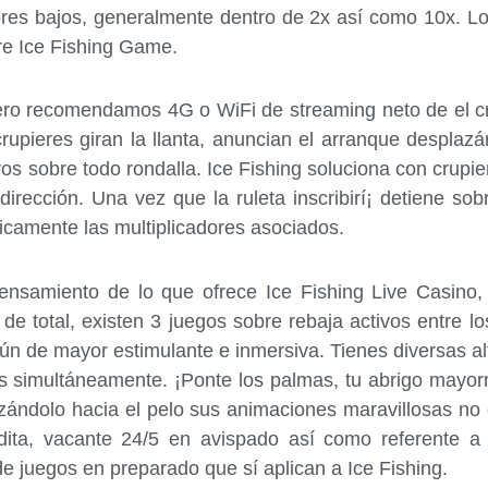
ores bajos, generalmente dentro de 2x así­ como 10x. Lo
re Ice Fishing Game.
ero recomendamos 4G o WiFi de streaming neto de el cru
rupieres giran la llanta, anuncian el arranque desplaz
vos sobre todo rondalla. Ice Fishing soluciona con crupie
dirección. Una vez que la ruleta inscribirí¡ detiene so
sicamente las multiplicadores asociados.
pensamiento de lo que ofrece Ice Fishing Live Casino,
e total, existen 3 juegos sobre rebaja activos entre 
aún de mayor estimulante e inmersiva. Tienes diversas al
tas simultáneamente. ¡Ponte los palmas, tu abrigo may
zándolo hacia el pelo sus animaciones maravillosas no d
ita, vacante 24/5 en avispado así­ como referente a
 juegos en preparado que sí aplican a Ice Fishing.