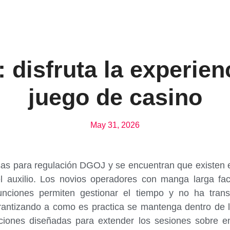
: disfruta la experienc
juego de casino
May 31, 2026
sas para regulación DGOJ y se encuentran que existen en
el auxilio. Los novios operadores con manga larga fac
nciones permiten gestionar el tiempo y no ha trans
arantizando a como es practica se mantenga dentro de 
ciones diseñadas para extender los sesiones sobre en