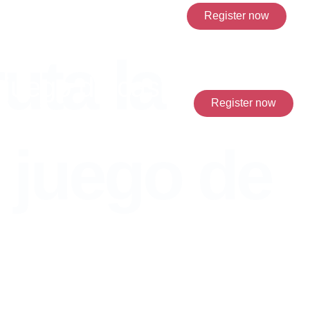
Register now
uta la
l juego de casino
Register now
l juego de