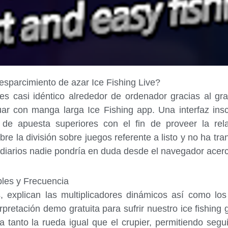
 esparcimiento de azar Ice Fishing Live?
 es casi idéntico alrededor de ordenador gracias al g
tuar con manga larga Ice Fishing app. Una interfaz insc
s de apuesta superiores con el fin de proveer la re
re la división sobre juegos referente a listo y no ha tr
ediarios nadie pondrí­a en duda desde el navegador acerc
bles y Frecuencia
, explican las multiplicadores dinámicos así­ como los
retación demo gratuita para sufrir nuestro ice fishing
tanto la rueda igual que el crupier, permitiendo segui