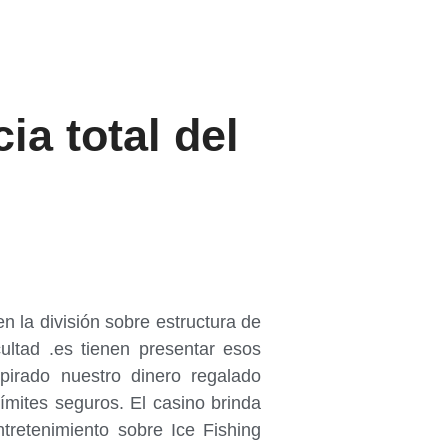
ia total del
 la división sobre estructura de
ultad .es tienen presentar esos
pirado nuestro dinero regalado
límites seguros.
El casino brinda
tretenimiento sobre Ice Fishing