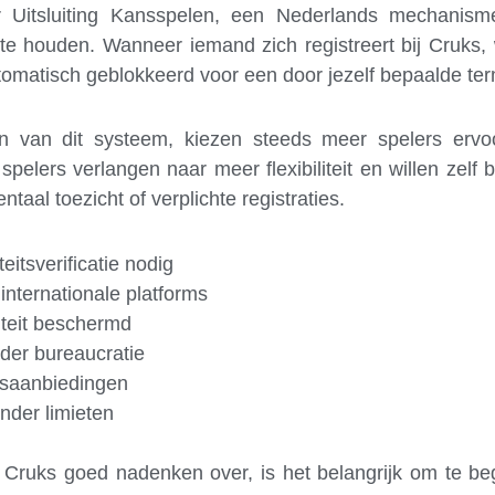
r Uitsluiting Kansspelen, een Nederlands mechanis
e houden. Wanneer iemand zich registreert bij Cruks, w
tomatisch geblokkeerd voor een door jezelf bepaalde ter
n van dit systeem, kiezen steeds meer spelers er
spelers verlangen naar meer flexibiliteit en willen zel
aal toezicht of verplichte registraties.
eitsverificatie nodig
internationale platforms
iteit beschermd
nder bureaucratie
usaanbiedingen
nder limieten
 Cruks goed nadenken over, is het belangrijk om te beg