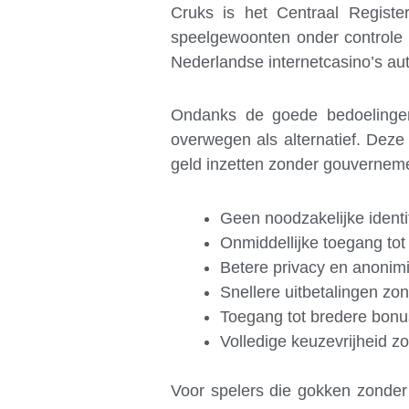
Cruks is het Centraal Registe
speelgewoonten onder controle t
Nederlandse internetcasino’s au
Ondanks de goede bedoelinge
overwegen als alternatief. Deze 
geld inzetten zonder gouvernement
Geen noodzakelijke identit
Onmiddellijke toegang tot 
Betere privacy en anonim
Snellere uitbetalingen zo
Toegang tot bredere bon
Volledige keuzevrijheid zo
Voor spelers die gokken zonder