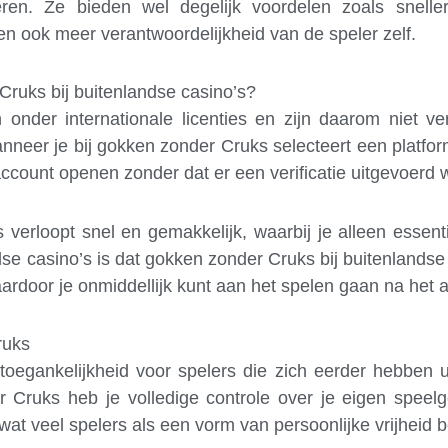
ren. Ze bieden wel degelijk voordelen zoals snellere
 ook meer verantwoordelijkheid van de speler zelf.
Cruks bij buitenlandse casino’s?
 onder internationale licenties en zijn daarom niet ve
neer je bij gokken zonder Cruks selecteert een platfo
ccount openen zonder dat er een verificatie uitgevoerd 
verloopt snel en gemakkelijk, waarbij je alleen essent
se casino’s is dat gokken zonder Cruks bij buitenlands
waardoor je onmiddellijk kunt aan het spelen gaan na het a
ruks
toegankelijkheid voor spelers die zich eerder hebben 
er Cruks heb je volledige controle over je eigen speel
wat veel spelers als een vorm van persoonlijke vrijheid