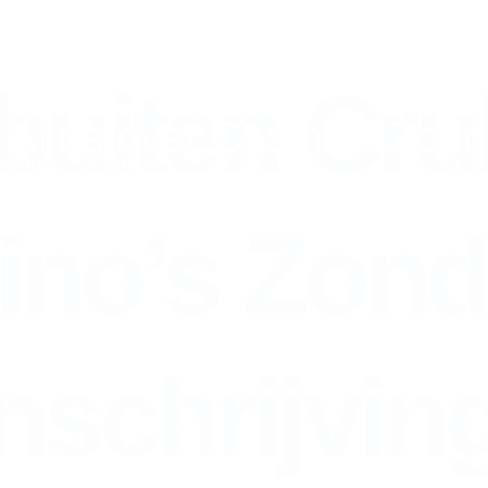
uiten Cruk
Alles over Casino’s Zonde
room
Contact
ino’s Zond
Inschrijvin