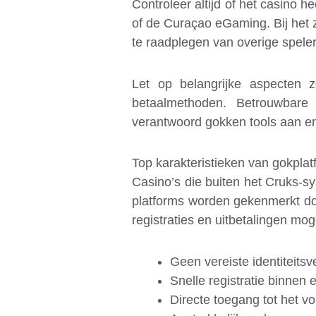
Controleer altijd of het casino 
of de Curaçao eGaming. Bij het 
te raadplegen van overige spele
Let op belangrijke aspecten z
betaalmethoden. Betrouwbare
verantwoord gokken tools aan en
Top karakteristieken van gokplat
Casino’s die buiten het Cruks-s
platforms worden gekenmerkt door
registraties en uitbetalingen mo
Geen vereiste identiteitsve
Snelle registratie binnen
Directe toegang tot het vo