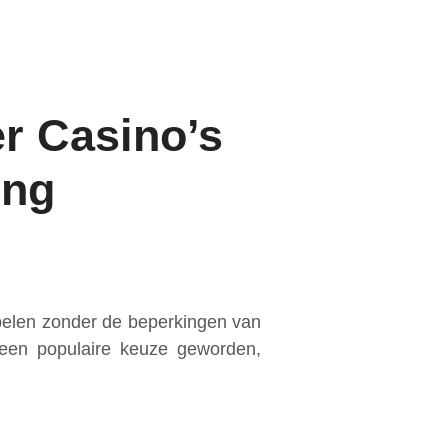
r Casino’s
ing
 spelen zonder de beperkingen van
 een populaire keuze geworden,