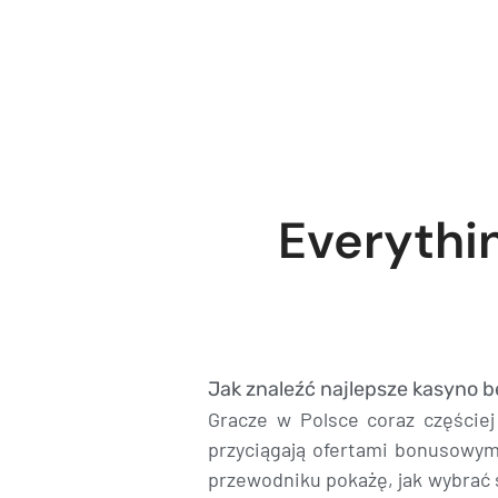
Everythi
Jak znaleźć najlepsze kasyno 
Gracze w Polsce coraz częściej
przyciągają ofertami bonusowym
przewodniku pokażę, jak wybrać 