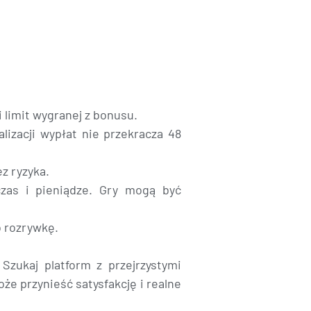
limit wygranej z bonusu.
lizacji wypłat nie przekracza 48
z ryzyka.
as i pieniądze. Gry mogą być
o rozrywkę.
zukaj platform z przejrzystymi
że przynieść satysfakcję i realne