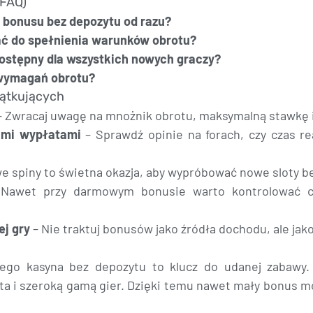
(FAQ)
 bonusu bez depozytu od razu?
tać do spełnienia warunków obrotu?
dostępny dla wszystkich nowych graczy?
 wymagań obrotu?
zątkujących
 Zwracaj uwagę na mnożnik obrotu, maksymalną stawkę i 
imi wypłatami
– Sprawdź opinie na forach, czy czas rea
 spiny to świetna okazja, aby wypróbować nowe sloty be
Nawet przy darmowym bonusie warto kontrolować cz
ej gry
– Nie traktuj bonusów jako źródła dochodu, ale jak
ego kasyna bez depozytu to klucz do udanej zabawy. S
a i szeroką gamą gier. Dzięki temu nawet mały bonus mo