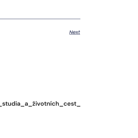
Next
or_players
_studia_a_životních_cest_s_https_czechcol