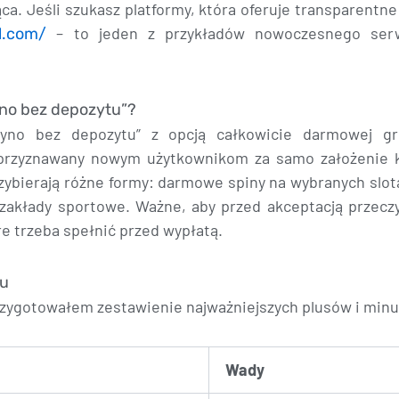
ąca. Jeśli szukasz platformy, która oferuje transparentne
– to jeden z przykładów nowoczesnego serw
pl.com/
yno bez depozytu”?
asyno bez depozytu” z opcją całkowicie darmowej g
 przyznawany nowym użytkownikom za samo założenie k
przybierają różne formy: darmowe spiny na wybranych slo
 zakłady sportowe. Ważne, aby przed akceptacją przecz
e trzeba spełnić przed wypłatą.
tu
rzygotowałem zestawienie najważniejszych plusów i minu
Wady