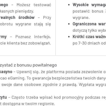
wego
– Możesz testować
Wysokie wymaga
łasnych pieniędzy.
postawić bonus 
realnych środków
– Przy
wygrane.
obrotu wygrane stają się
Ograniczona war
dotyczą tylko wyb
rmy
– Poznasz interfejs,
Krótki czas ważn
cie klienta bez zobowiązań.
po 7-30 dniach od
orzystać z bonusu powitalnego
kasyno
– Upewnij się, że platforma posiada zezwolenie o
acao eGaming. To gwarancja bezpieczeństwa twoich dany
 swoje dane osobowe zgodnie z prawdą. Wypłata wygr
zytu
– Często trzeba wpisać kod promocyjny podczas rejes
st dostępna w twoim regionie.