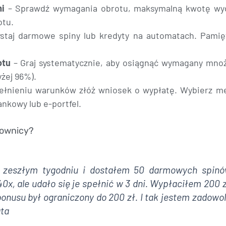
i
– Sprawdź wymagania obrotu, maksymalną kwotę wygr
otu.
staj darmowe spiny lub kredyty na automatach. Pamięt
otu
– Graj systematycznie, aby osiągnąć wymagany mnożn
żej 96%).
ełnieniu warunków złóż wniosek o wypłatę. Wybierz me
ankowy lub e-portfel.
kownicy?
w zeszłym tygodniu i dostałem 50 darmowych spinó
x, ale udało się je spełnić w 3 dni. Wypłaciłem 200 
 bonusu był ograniczony do 200 zł. I tak jestem zadowo
ata