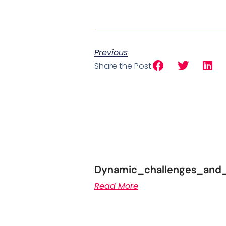
Previous
Share the Post:
Dynamic_challenges_and_c
Read More