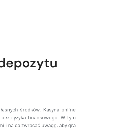
 depozytu
własnych środków. Kasyna online
m bez ryzyka finansowego. W tym
i i na co zwracać uwagę, aby gra