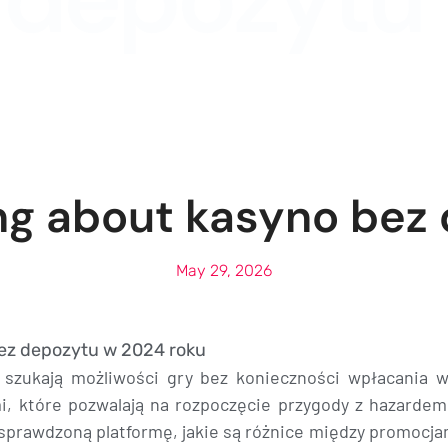
ng about kasyno bez
May 29, 2026
bez depozytu w 2024 roku
 szukają możliwości gry bez konieczności wpłacania 
i, które pozwalają na rozpoczęcie przygody z hazarde
sprawdzoną platformę, jakie są różnice między promocjam