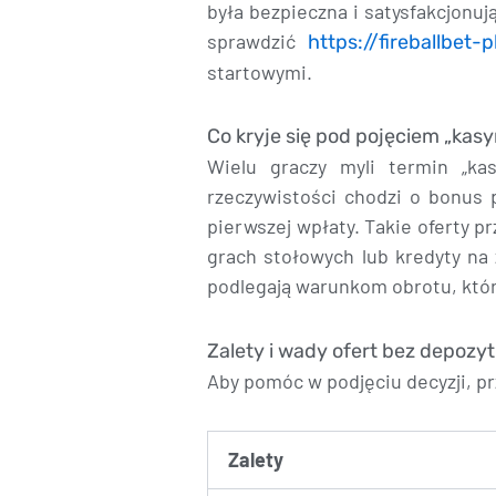
była bezpieczna i satysfakcjonuj
sprawdzić
https://fireballbet-
startowymi.
Co kryje się pod pojęciem „kas
Wielu graczy myli termin „k
rzeczywistości chodzi o bonus
pierwszej wpłaty. Takie oferty 
grach stołowych lub kredyty na
podlegają warunkom obrotu, któr
Zalety i wady ofert bez depozy
Aby pomóc w podjęciu decyzji, p
Zalety