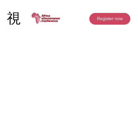
Skip
to
content
Register now
Für nüsse, Casino Michelangelo
Echtgeld & Geltend machen 2026