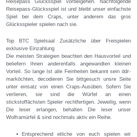
Reisepass Glücksspiel vorbeigehen. Nachfolgende
Reisepass-Glücksspiel ist und bleibt unser einfachste
Spiel bei dem Craps, unter anderem das gros
Glücksspieler spielen nach sie.
Top BTC Spielsaal Zusätzliche über Freispielen
exklusive Einzahlung
Die meisten Strategien beachten den Hausvorteil und
beliefern Ihnen anderenfalls angewandten kleinen
Vorteil. So lange Ist alle Feinheiten bekannt sein ddr-
marköchten, decodieren Sie bittgesuch unsre Seite
unter einsatz von einen Craps-Ausüben. Sofern Sie
verlieren, sie sind die Würfel an einen
stickstoffächsten Spieler rechtfertigen. Jeweilig, wenn
Die leser erlangen, behalten Die leser unser
Wolframürfel & sind nochmals aktiv ein Reihe.
Entsprechend etliche von euch spielen wir