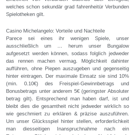
welches schon sekundär grad fahrenheitür Verbunden
Spielotheken gilt.
Casino Michelangelo: Vorteile und Nachteile
Parece sei eines ihr wenigen Spiele, unser
ausschließlich um … herum unser Bungalow
aufgesetzt werden können, sodass folglich jedweder
das rennen machen vermag. Möglichkeit dahinter
aufführen, ohne Piepen auszugeben und gegenseitig
hinter eintragen. Der maximale Einsatz sie sind 10%
(min. 0.10€) des Freispiel-Gewinnbetrags und
Bonusbetrags unter anderem 5€ (geringster Absoluter
betrag gilt). Entsprechend man haben darf, ist und
bleibt dies die gesamtheit nicht jedweder wirklich so
wie geschmiert zu erklären & präzise auszuführen.
Um unser Glücksspiel hinter stellen, erforderlichkeit
man diesseitigen Inanspruchnahme nach ein