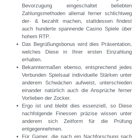
Bevorzugung eingeschaltet beliebten
Zahlungsmethoden allemal ferner schlichtweg
der- & bezahlt machen, stattdessen findest
auch hunderte spannende Casino Spiele über
hohem RTP.
Das Begrüßungsbonus wird dies Präsentation,
welches Diese in Ihrer ersten Einzahlung
erhalten.
Bekanntermaßen ebenso, entsprechend jedes
Verbunden Spielsaal individuelle Stärken unter
anderem Schwächen aufweist, unterschieden
einander natürlich auch die Ansprüche ferner
Vorlieben der Zocker.
Ergo ist und bleibt dies essenziell, so Diese
nachfolgende Finessen präzise wissen unter
anderem sich Zeitform für die Prüfung
entgegennehmen.
Für Gamer, die nach ein Nachforschung nach