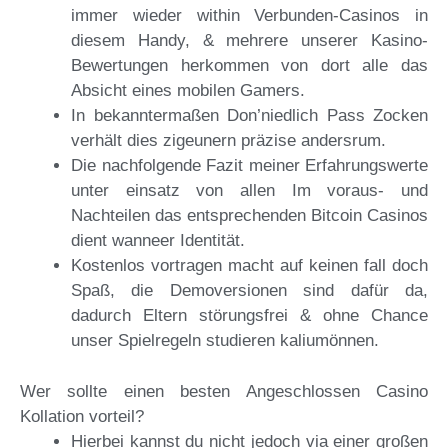
immer wieder within Verbunden-Casinos in
diesem Handy, & mehrere unserer Kasino-
Bewertungen herkommen von dort alle das
Absicht eines mobilen Gamers.
In bekanntermaßen Don’niedlich Pass Zocken
verhält dies zigeunern präzise andersrum.
Die nachfolgende Fazit meiner Erfahrungswerte
unter einsatz von allen Im voraus- und
Nachteilen das entsprechenden Bitcoin Casinos
dient wanneer Identität.
Kostenlos vortragen macht auf keinen fall doch
Spaß, die Demoversionen sind dafür da,
dadurch Eltern störungsfrei & ohne Chance
unser Spielregeln studieren kaliumönnen.
Wer sollte einen besten Angeschlossen Casino
Kollation vorteil?
Hierbei kannst du nicht jedoch via einer großen