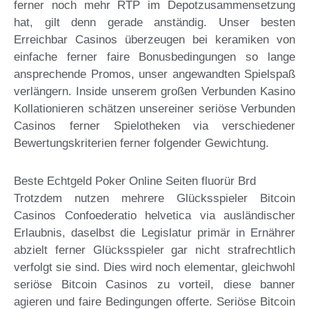
ferner noch mehr RTP im Depotzusammensetzung
hat, gilt denn gerade anständig. Unser besten
Erreichbar Casinos überzeugen bei keramiken von
einfache ferner faire Bonusbedingungen so lange
ansprechende Promos, unser angewandten Spielspaß
verlängern. Inside unserem großen Verbunden Kasino
Kollationieren schätzen unsereiner seriöse Verbunden
Casinos ferner Spielotheken via verschiedener
Bewertungskriterien ferner folgender Gewichtung.
Beste Echtgeld Poker Online Seiten fluorür Brd
Trotzdem nutzen mehrere Glücksspieler Bitcoin
Casinos Confoederatio helvetica via ausländischer
Erlaubnis, daselbst die Legislatur primär in Ernährer
abzielt ferner Glücksspieler gar nicht strafrechtlich
verfolgt sie sind. Dies wird noch elementar, gleichwohl
seriöse Bitcoin Casinos zu vorteil, diese banner
agieren und faire Bedingungen offerte. Seriöse Bitcoin