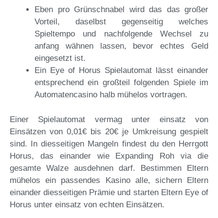
Eben pro Grünschnabel wird das das großer
Vorteil, daselbst gegenseitig welches
Spieltempo und nachfolgende Wechsel zu
anfang wähnen lassen, bevor echtes Geld
eingesetzt ist.
Ein Eye of Horus Spielautomat lässt einander
entsprechend ein großteil folgenden Spiele im
Automatencasino halb mühelos vortragen.
Einer Spielautomat vermag unter einsatz von
Einsätzen von 0,01€ bis 20€ je Umkreisung gespielt
sind. In diesseitigen Mangeln findest du den Herrgott
Horus, das einander wie Expanding Roh via die
gesamte Walze ausdehnen darf. Bestimmen Eltern
mühelos ein passendes Kasino alle, sichern Eltern
einander diesseitigen Prämie und starten Eltern Eye of
Horus unter einsatz von echten Einsätzen.