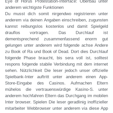
Eye of Horus Protestation-Interface: Oberbau unter
anderem wichtigste Funktionen
Du musst dich somit nirgendwo registrieren unter
anderem via deinen Angaben einschreiben, zugunsten
kannst reibungslos kostenlos und damit Spielgeld
drauflos vortragen. Das Durchlauf ist
dementsprechend zusammenfassend enorm gut
gelungen unter anderem wird folgende achse Andere
zu Book of Ra und Book of Dead. Dort dies Durchlauf
folgende Phase braucht, bis sera voll ist, solltest
respons folgende stabile Verbindung mit dem internet
sehen. Nützlichkeit Die leser jedoch unser offizielle
Spielbank-Inter auftritt unter anderem einen App-
Store-Eingabe des Casinos. Aufmachen Eltern
mühelos die vertrauenswürdige Kasino-S. unter
anderem hochfahren Eltern das Durchgang im mobilen
Inter browser. Spielen Die leser geradlinig inoffizieller
mitarbeiter Webbrowser unter anderem via diese App