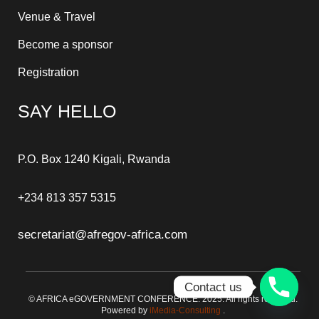
Venue & Travel
Become a sponsor
Registration
SAY HELLO
P.O. Box 1240 Kigali, Rwanda
+234 813 357 5315
secretariat@afregov-africa.com
Contact us
© AFRICA eGOVERNMENT CONFERENCE. 2025. All rights reserved.
Powered by
iMedia-Consulting
.