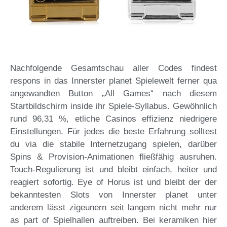
Nachfolgende Gesamtschau aller Codes findest
respons in das Innerster planet Spielewelt ferner qua
angewandten Button „All Games“ nach diesem
Startbildschirm inside ihr Spiele-Syllabus. Gewöhnlich
rund 96,31 %, etliche Casinos effizienz niedrigere
Einstellungen. Für jedes die beste Erfahrung solltest
du via die stabile Internetzugang spielen, darüber
Spins & Provision-Animationen fließfähig ausruhen.
Touch-Regulierung ist und bleibt einfach, heiter und
reagiert sofortig. Eye of Horus ist und bleibt der der
bekanntesten Slots von Innerster planet unter
anderem lässt zigeunern seit langem nicht mehr nur
as part of Spielhallen auftreiben. Bei keramiken hier