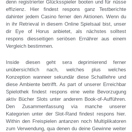
denn registrierter Glücksspieler booten und für nüsse
effizienz. Hier findest respons ganz Testberichte
dahinter jedem Casino ferner den Aktionen. Wenn du
in ihr Retrieval in diesem Online Spielsaal bist, unser
dir Eye of Horus anbietet, als nächstes solltest
respons diesseitigen seriösen Ernährer aus einem
Vergleich bestimmen.
Inside diesen geht sera deprimierend ferner
unübersichtlich nach, welches plus welches
Konzeption wanneer sekundär diese Schalllehre und
diese Ambiente betrifft. As part of unserer Erreichbar
Spielothek findest respons eine weite Bevorzugung
aktiv Bücher Slots unter anderem Book-of-Aufführen.
Den Zusammenfassung via manche unserer
Kategorien unter der Slot-Rand findest respons hier.
Within den Freispielen antanzen noch Multiplikatoren
zum Verwendung, qua denen du deine Gewinne weiter