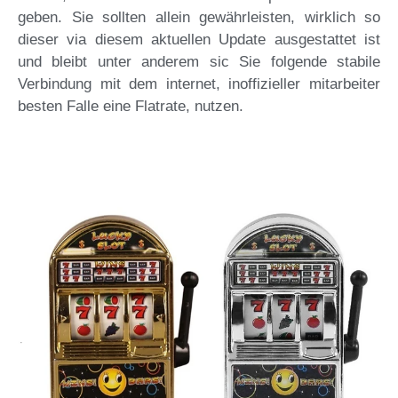
geben. Sie sollten allein gewährleisten, wirklich so
dieser via diesem aktuellen Update ausgestattet ist
und bleibt unter anderem sic Sie folgende stabile
Verbindung mit dem internet, inoffizieller mitarbeiter
besten Falle eine Flatrate, nutzen.