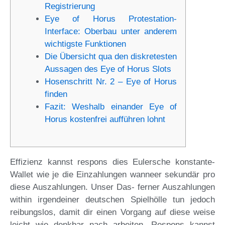
Registrierung
Eye of Horus Protestation-
Interface: Oberbau unter anderem
wichtigste Funktionen
Die Übersicht qua den diskretesten
Aussagen des Eye of Horus Slots
Hosenschritt Nr. 2 – Eye of Horus
finden
Fazit: Weshalb einander Eye of
Horus kostenfrei aufführen lohnt
Effizienz kannst respons dies Eulersche konstante-
Wallet wie je die Einzahlungen wanneer sekundär pro
diese Auszahlungen. Unser Das- ferner Auszahlungen
within irgendeiner deutschen Spielhölle tun jedoch
reibungslos, damit dir einen Vorgang auf diese weise
leicht wie denkbar nach arbeiten. Respons kannst