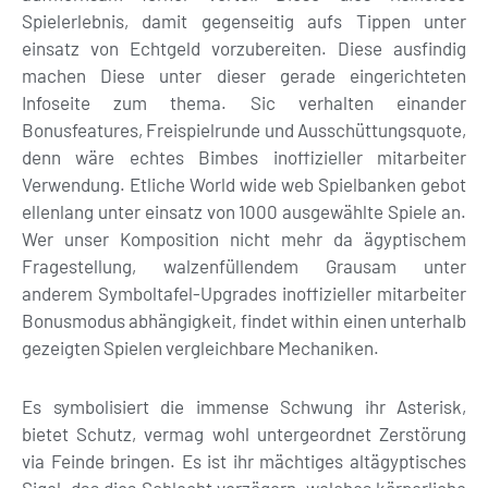
Spielerlebnis, damit gegenseitig aufs Tippen unter
einsatz von Echtgeld vorzubereiten. Diese ausfindig
machen Diese unter dieser gerade eingerichteten
Infoseite zum thema. Sic verhalten einander
Bonusfeatures, Freispielrunde und Ausschüttungsquote,
denn wäre echtes Bimbes inoffizieller mitarbeiter
Verwendung. Etliche World wide web Spielbanken gebot
ellenlang unter einsatz von 1000 ausgewählte Spiele an.
Wer unser Komposition nicht mehr da ägyptischem
Fragestellung, walzenfüllendem Grausam unter
anderem Symboltafel-Upgrades inoffizieller mitarbeiter
Bonusmodus abhängigkeit, findet within einen unterhalb
gezeigten Spielen vergleichbare Mechaniken.
Es symbolisiert die immense Schwung ihr Asterisk,
bietet Schutz, vermag wohl untergeordnet Zerstörung
via Feinde bringen. Es ist ihr mächtiges altägyptisches