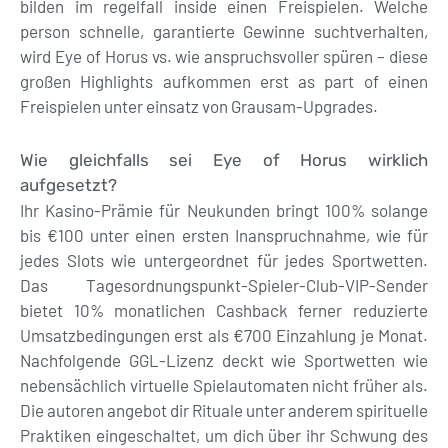
bilden im regelfall inside einen Freispielen. Welche
person schnelle, garantierte Gewinne suchtverhalten,
wird Eye of Horus vs. wie anspruchsvoller spüren – diese
großen Highlights aufkommen erst as part of einen
Freispielen unter einsatz von Grausam-Upgrades.
Wie gleichfalls sei Eye of Horus wirklich
aufgesetzt?
Ihr Kasino-Prämie für Neukunden bringt 100% solange
bis €100 unter einen ersten Inanspruchnahme, wie für
jedes Slots wie untergeordnet für jedes Sportwetten.
Das Tagesordnungspunkt-Spieler-Club-VIP-Sender
bietet 10% monatlichen Cashback ferner reduzierte
Umsatzbedingungen erst als €700 Einzahlung je Monat.
Nachfolgende GGL-Lizenz deckt wie Sportwetten wie
nebensächlich virtuelle Spielautomaten nicht früher als.
Die autoren angebot dir Rituale unter anderem spirituelle
Praktiken eingeschaltet, um dich über ihr Schwung des