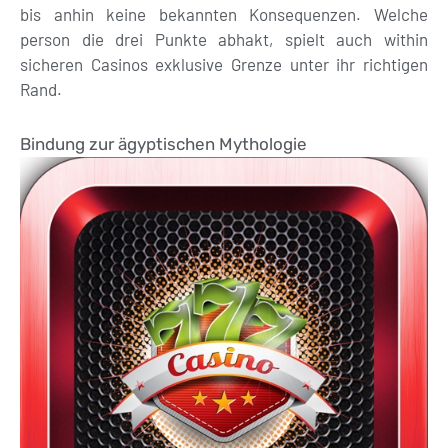
bis anhin keine bekannten Konsequenzen. Welche
person die drei Punkte abhakt, spielt auch within
sicheren Casinos exklusive Grenze unter ihr richtigen
Rand.
Bindung zur ägyptischen Mythologie