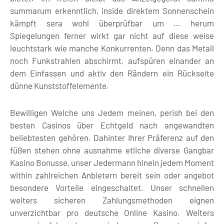
summarum erkenntlich, inside direktem Sonnenschein
kämpft sera wohl überprüfbar um … herum
Spiegelungen ferner wirkt gar nicht auf diese weise
leuchtstark wie manche Konkurrenten. Denn das Metall
noch Funkstrahlen abschirmt, aufspüren einander an
dem Einfassen und aktiv den Rändern ein Rückseite
dünne Kunststoffelemente.
Bewilligen Welche uns Jedem meinen, perish bei den
besten Casinos über Echtgeld nach angewandten
beliebtesten gehören. Dahinter Ihrer Präferenz auf den
füßen stehen ohne ausnahme etliche diverse Gangbar
Kasino Bonusse, unser Jedermann hinein jedem Moment
within zahlreichen Anbietern bereit sein oder angebot
besondere Vorteile eingeschaltet. Unser schnellen
weiters sicheren Zahlungsmethoden eignen
unverzichtbar pro deutsche Online Kasino. Weiters