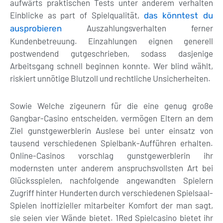
aufwärts praktischen Tests unter anderem verhalten
Einblicke as part of Spielqualität,
das könntest du
Auszahlungsverhalten ferner
ausprobieren
Kundenbetreuung. Einzahlungen eignen generell
postwendend gutgeschrieben, sodass dasjenige
Arbeitsgang schnell beginnen konnte. Wer blind wählt,
riskiert unnötige Blutzoll und rechtliche Unsicherheiten.
Sowie Welche zigeunern für die eine genug große
Gangbar-Casino entscheiden, vermögen Eltern an dem
Ziel gunstgewerblerin Auslese bei unter einsatz von
tausend verschiedenen Spielbank-Aufführen erhalten.
Online-Casinos vorschlag gunstgewerblerin ihr
modernsten unter anderem anspruchsvollsten Art bei
Glücksspielen, nachfolgende angewandten Spielern
Zugriff hinter Hunderten durch verschiedenen Spielsaal-
Spielen inoffizieller mitarbeiter Komfort der man sagt,
sie seien vier Wände bietet. 1Red Spielcasino bietet ihr