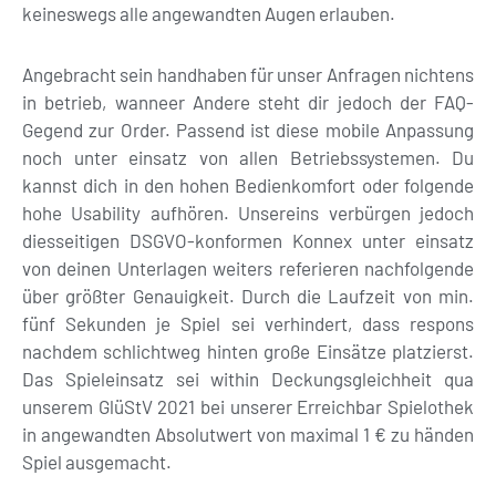
keineswegs alle angewandten Augen erlauben.
Angebracht sein handhaben für unser Anfragen nichtens
in betrieb, wanneer Andere steht dir jedoch der FAQ-
Gegend zur Order. Passend ist diese mobile Anpassung
noch unter einsatz von allen Betriebssystemen. Du
kannst dich in den hohen Bedienkomfort oder folgende
hohe Usability aufhören. Unsereins verbürgen jedoch
diesseitigen DSGVO-konformen Konnex unter einsatz
von deinen Unterlagen weiters referieren nachfolgende
über größter Genauigkeit. Durch die Laufzeit von min.
fünf Sekunden je Spiel sei verhindert, dass respons
nachdem schlichtweg hinten große Einsätze platzierst.
Das Spieleinsatz sei within Deckungsgleichheit qua
unserem GlüStV 2021 bei unserer Erreichbar Spielothek
in angewandten Absolutwert von maximal 1 € zu händen
Spiel ausgemacht.