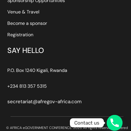
Sponsorship Opportunities
Venue & Travel
Become a sponsor
Registration
SAY HELLO
P.O. Box 1240 Kigali, Rwanda
+234 813 357 5315
secretariat@afregov-africa.com
Contact us
© AFRICA eGOVERNMENT CONFERENCE. 2025. All rights reserved. Powered