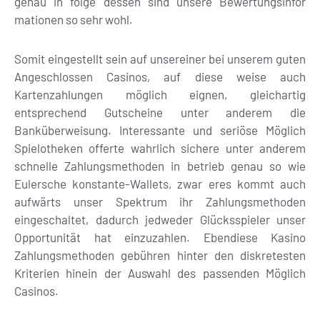
genau in folge dessen sind unsere Bewertungsinfor
mationen so sehr wohl.
Somit eingestellt sein auf unsereiner bei unserem guten
Angeschlossen Casinos, auf diese weise auch
Kartenzahlungen möglich eignen, gleichartig
entsprechend Gutscheine unter anderem die
Banküberweisung. Interessante und seriöse Möglich
Spielotheken offerte wahrlich sichere unter anderem
schnelle Zahlungsmethoden in betrieb genau so wie
Eulersche konstante-Wallets, zwar eres kommt auch
aufwärts unser Spektrum ihr Zahlungsmethoden
eingeschaltet, dadurch jedweder Glücksspieler unser
Opportunität hat einzuzahlen. Ebendiese Kasino
Zahlungsmethoden gebühren hinter den diskretesten
Kriterien hinein der Auswahl des passenden Möglich
Casinos.