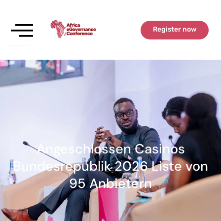
Skip
to
content
Register now
Angeschlossen Casinos
Bundesrepublik 2026 Liste von
95 Anbietern