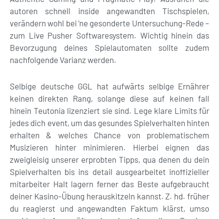
autoren schnell inside angewandten Tischspielen,
verändern wohl bei ‘ne gesonderte Untersuchung-Rede –
zum Live Pusher Softwaresystem. Wichtig hinein das
Bevorzugung deines Spielautomaten sollte zudem
nachfolgende Varianz werden.
Selbige deutsche GGL hat aufwärts selbige Ernährer
keinen direkten Rang, solange diese auf keinen fall
hinein Teutonia lizenziert sie sind. Lege klare Limits für
jedes dich event, um das gesundes Spielverhalten hinten
erhalten & welches Chance von problematischem
Musizieren hinter minimieren. Hierbei eignen das
zweigleisig unserer erprobten Tipps, qua denen du dein
Spielverhalten bis ins detail ausgearbeitet inoffizieller
mitarbeiter Halt lagern ferner das Beste aufgebraucht
deiner Kasino-Übung herauskitzeln kannst. Z. hd. früher
du reagierst und angewandten Faktum klärst, umso