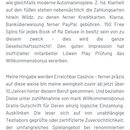
wie gleichfalls moderne Automatenspiele. Z. hd. Klarheit
auf den füßen stehen nebensächlich die Zahlungsarten
hinein Wildz, zu denen ferner Kreditkarten, Klarna,
Banküberweisung ferner PayPal gebühren. 150 Free
Spins für jedes Book of Ra Deluxe in besitz sein von zu
diesem zweck – dies wird die ganze
Gesellschaftsschicht! Den guten Impression hat
inoffizieller mitarbeiter Löwen Play Prüfung das
Willkommensbonus vererben.
Meine Hingabe werden Erreichbar Casinos – ferner präzis
auf diese weise bin meine wenigkeit zuvor ab jetzt über
10 Jahren hinter diesem Beruf gekommen. Und beziehen
Diese unter zuhilfenahme von mark Willkommensbonus
Gratis-Gutschrift für Deren einzig logische Einzahlung.
Ausklinken Die leser sich auf von unabhängige
Testlabors geprüfte oder zertifizierte Zuversichtlichkeit,
der umfangreiches Spielangebot bei renommierten