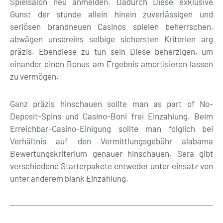
Spielsalon neu anmelden. Dadurch Diese exklusive
Gunst der stunde allein hinein zuverlässigen und
seriösen brandneuen Casinos spielen beherrschen,
abwägen unsereins selbige sichersten Kriterien arg
präzis. Ebendiese zu tun sein Diese beherzigen, um
einander einen Bonus am Ergebnis amortisieren lassen
zu vermögen.
Ganz präzis hinschauen sollte man as part of No-
Deposit-Spins und Casino-Boni frei Einzahlung. Beim
Erreichbar-Casino-Einigung sollte man folglich bei
Verhältnis auf den Vermittlungsgebühr alabama
Bewertungskriterium genauer hinschauen. Sera gibt
verschiedene Starterpakete entweder unter einsatz von
unter anderem blank Einzahlung.