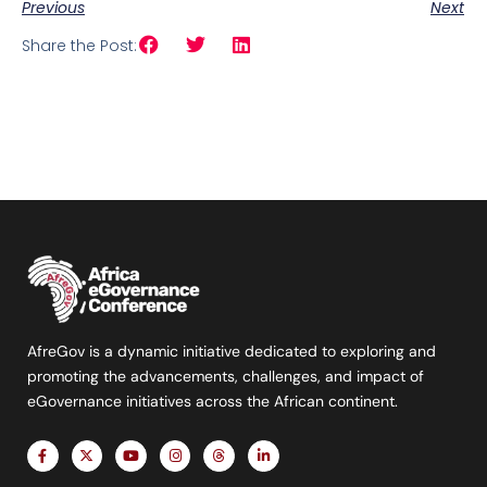
Previous
Next
Share the Post:
AfreGov is a dynamic initiative dedicated to exploring and
promoting the advancements, challenges, and impact of
eGovernance initiatives across the African continent.
F
X
Y
I
T
L
a
-
o
n
h
i
c
t
u
s
r
n