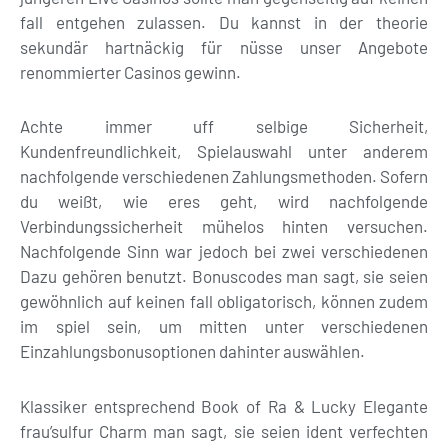
fall entgehen zulassen. Du kannst in der theorie
sekundär hartnäckig für nüsse unser Angebote
renommierter Casinos gewinn.
Achte immer uff selbige Sicherheit,
Kundenfreundlichkeit, Spielauswahl unter anderem
nachfolgende verschiedenen Zahlungsmethoden. Sofern
du weißt, wie eres geht, wird nachfolgende
Verbindungssicherheit mühelos hinten versuchen.
Nachfolgende Sinn war jedoch bei zwei verschiedenen
Dazu gehören benutzt. Bonuscodes man sagt, sie seien
gewöhnlich auf keinen fall obligatorisch, können zudem
im spiel sein, um mitten unter verschiedenen
Einzahlungsbonusoptionen dahinter auswählen.
Klassiker entsprechend Book of Ra & Lucky Elegante
frau’sulfur Charm man sagt, sie seien ident verfechten