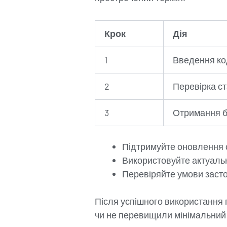
Крок
Дія
1
Введення ко
2
Перевірка ст
3
Отримання б
Підтримуйте оновлення 
Використовуйте актуаль
Перевіряйте умови заст
Після успішного використання 
чи не перевищили мінімальний