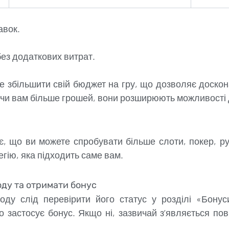
авок.
ез додаткових витрат.
збільшити свій бюджет на гру, що дозволяє досконал
ючи вам більше грошей, вони розширюють можливості 
 що ви можете спробувати більше слоти, покер, рул
егію, яка підходить саме вам.
оду та отримати бонус
ду слід перевірити його статус у розділі «Бонус
 застосує бонус. Якщо ні, зазвичай з’являється по