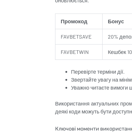
оновлюється.
Промокод
Бонус
FAVBETSAVE
20% депоз
FAVBETWIN
Кешбек 1
Перевірте терміни дії.
Звертайте увагу на міні
Уважно читаєте вимоги щ
Використання актуальних промо
деякі коди можуть бути доступн
Ключові моменти використан