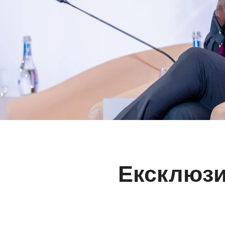
Ексклюзи