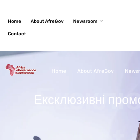
Skip
to
content
Home
About AfreGov
Newsroom
Contact
Home
About AfreGov
News
Ексклю
Ексклюзивні пром
Favbet 