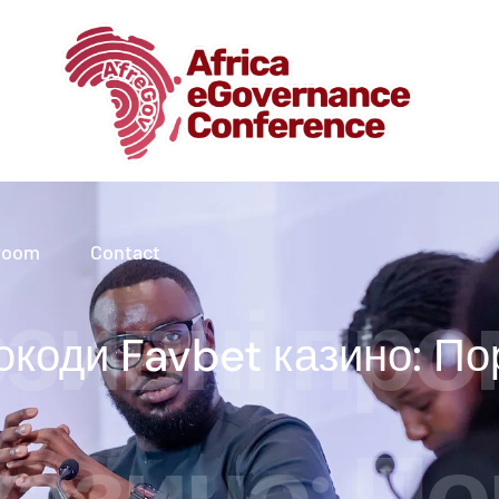
room
Contact
зивні про
окоди Favbet казино: По
казино: По