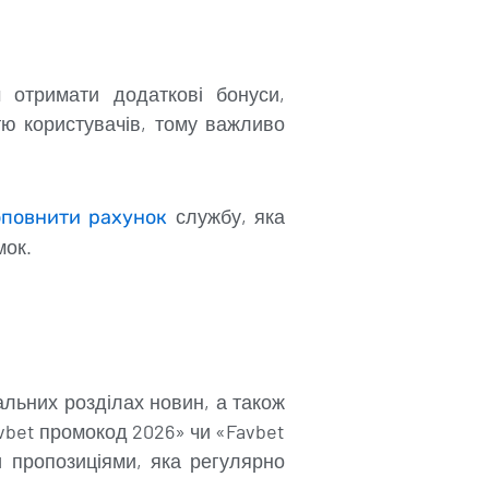
 отримати додаткові бонуси,
стю користувачів, тому важливо
службу, яка
оповнити рахунок
мок.
альних розділах новин, а також
vbet промокод 2026» чи «Favbet
 пропозиціями, яка регулярно