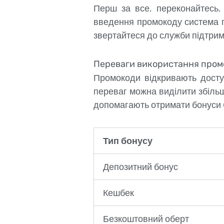
Перш за все, переконайтесь,
введення промокоду система пі
звертайтеся до служби підтримк
Переваги використання промо
Промокоди відкривають досту
переваг можна виділити збільш
допомагають отримати бонуси 
Тип бонусу
Депозитний бонус
Кешбек
Безкоштовний оберт