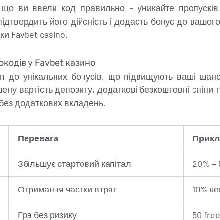
 що ви ввели код правильно – уникайте пропусків 
дтвердить його дійсність і додасть бонус до вашог
и Favbet casino.
кодів у Favbet казино
п до унікальних бонусів, що підвищують ваші шан
ену вартість депозиту, додаткові безкоштовні спіни т
без додаткових вкладень.
Перевага
Прикл
Збільшує стартовий капітал
20% + 
Отримання частки втрат
10% ке
Гра без ризику
50 free