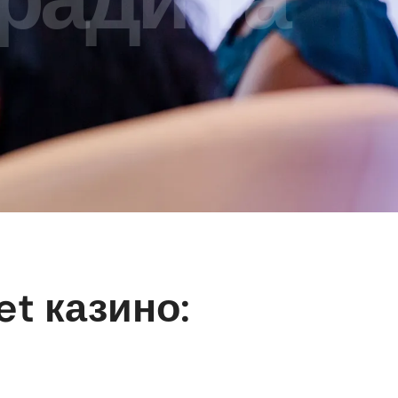
t казино: