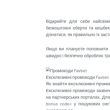
Відкрийте для себе найсвіж
безкоштовні оберти та кешбек.
дізнатися, як правильно їх заст
Якщо ви плануєте поповнити 
швидко і безпечно обробляє тра
Ексклюзивні промокоди Favbet
Як знайти ексклюзивні промо
Ексклюзивні промокоди зазвича
на партнерських порталах. Для
bonus code» у пошукових сис