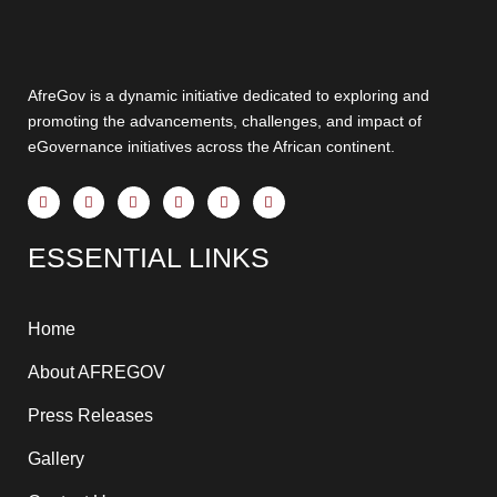
AfreGov is a dynamic initiative dedicated to exploring and
promoting the advancements, challenges, and impact of
eGovernance initiatives across the African continent.
F
X
Y
I
T
L
a
-
o
n
h
i
c
t
u
s
r
n
e
w
t
t
e
k
ESSENTIAL LINKS
b
i
u
a
a
e
o
t
b
g
d
d
o
t
e
r
s
i
k
e
a
n
-
r
m
-
f
i
Home
n
About AFREGOV
Press Releases
Gallery