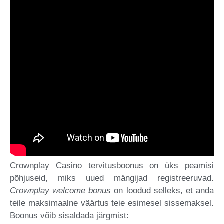
Crownplay Casino tervitusboonus on üks peamisi
põhjuseid, miks uued mängijad registreeruvad.
Crownplay welcome bonus
on loodud selleks, et anda
teile maksimaalne väärtus teie esimesel sissemaksel.
Boonus võib sisaldada järgmist: