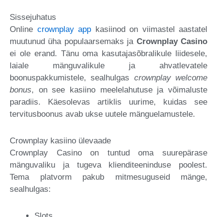
Sissejuhatus
Online
crownplay app
kasiinod on viimastel aastatel
muutunud üha populaarsemaks ja
Crownplay Casino
ei ole erand. Tänu oma kasutajasõbralikule liidesele,
laiale mänguvalikule ja ahvatlevatele
boonuspakkumistele, sealhulgas
crownplay welcome
bonus
, on see kasiino meelelahutuse ja võimaluste
paradiis. Käesolevas artiklis uurime, kuidas see
tervitusboonus avab ukse uutele mänguelamustele.
Crownplay kasiino ülevaade
Crownplay Casino on tuntud oma suurepärase
mänguvaliku ja tugeva klienditeeninduse poolest.
Tema platvorm pakub mitmesuguseid mänge,
sealhulgas:
Slots