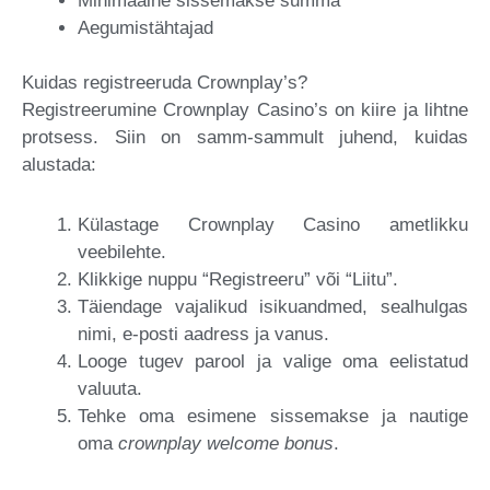
Minimaalne sissemakse summa
Aegumistähtajad
Kuidas registreeruda Crownplay’s?
Registreerumine Crownplay Casino’s on kiire ja lihtne
protsess. Siin on samm-sammult juhend, kuidas
alustada:
Külastage Crownplay Casino ametlikku
veebilehte.
Klikkige nuppu “Registreeru” või “Liitu”.
Täiendage vajalikud isikuandmed, sealhulgas
nimi, e-posti aadress ja vanus.
Looge tugev parool ja valige oma eelistatud
valuuta.
Tehke oma esimene sissemakse ja nautige
oma
crownplay welcome bonus
.