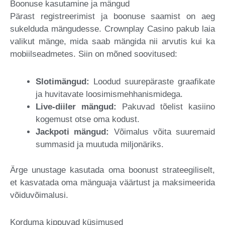
Boonuse kasutamine ja mängud
Pärast registreerimist ja boonuse saamist on aeg
sukelduda mängudesse. Crownplay Casino pakub laia
valikut mänge, mida saab mängida nii arvutis kui ka
mobiilseadmetes. Siin on mõned soovitused:
Slotimängud:
Loodud suurepäraste graafikate
ja huvitavate loosimismehhanismidega.
Live-diiler mängud:
Pakuvad tõelist kasiino
kogemust otse oma kodust.
Jackpoti mängud:
Võimalus võita suuremaid
summasid ja muutuda miljonäriks.
Ärge unustage kasutada oma boonust strateegiliselt,
et kasvatada oma mänguaja väärtust ja maksimeerida
võiduvõimalusi.
Korduma kippuvad küsimused