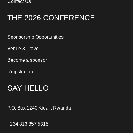
Contact Us
THE 2026 CONFERENCE
Sponsorship Opportunities
Venue & Travel
Become a sponsor
Registration
SAY HELLO
P.O. Box 1240 Kigali, Rwanda
+234 813 357 5315