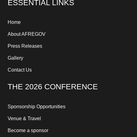
ESSENTIAL LINKS
b
i
u
a
a
e
o
t
b
g
d
d
o
t
e
r
s
i
k
e
a
n
-
r
m
-
f
i
Home
n
About AFREGOV
Press Releases
Gallery
Contact Us
THE 2026 CONFERENCE
Sponsorship Opportunities
Venue & Travel
Become a sponsor