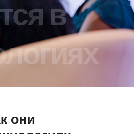
тся в
ологиях
ак они