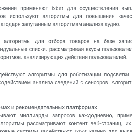
ожения применяют 1xbet для осуществления выпл
ов используют алгоритмы для повышения качес
агодаря запутанным алгоритмам анализа аудио.
 алгоритмы для отбора товаров на базе запи
дуальные списки, рассматривая вкусы пользовате
горитмов, анализирующих действия пользователей.
действуют алгоритмы для роботизации подсветки 
содействием анализа сведений с сенсоров. Алгори
емах и рекомендательных платформах
ывают миллиарды запросов каждодневно, прим
лгоритмы рассматривают контент веб-страниц, и
сковые системы задействуют 1xbet казино для вы