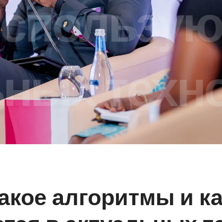
использую
ьных техн
акое алгоритмы и к