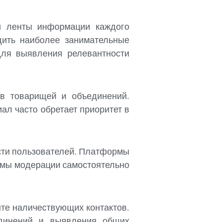
й ленты информации каждого
дить наиболее занимательные
для выявления релевантности
ов товарищей и объединений.
л часто обретает приоритет в
сти пользователей. Платформы
емы модерации самостоятельно
те наличествующих контактов.
единений и выявления общих