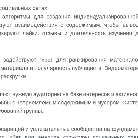
социальных сетях
 алгоритмы для создания индивидуализированно
дуют взаимодействия с содержимым, чтобы выво
изируют лайки, отзывы и длительность изучения 
 задействуют 1xbet для ранжирования материал
материала и популярность публициста. Видеоматериа
раскрутки.
яют нужную аудиторию на базе интересов и активно
рьбы с неприемлемым содержимым и мусором. Сист
ебований группы.
оварищей и увлекательные сообщества на фундамен
ют 1хбет для анализа структуры социальных со