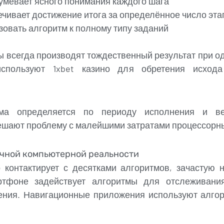
мевает ясного понимания каждого шага
ечивает достижение итога за определённое число эта
зовать алгоритм к полному типу заданий
всегда производят тождественный результат при од
спользуют 1xbet казино для обретения исход
тма определяется по периоду исполнения и в
шают проблему с малейшими затратами процессорны
ичной компьютерной реальности
 контактирует с десятками алгоритмов, зачастую 
ртфоне задействует алгоритмы для отслеживани
ения. Навигационные приложения используют алгор
.