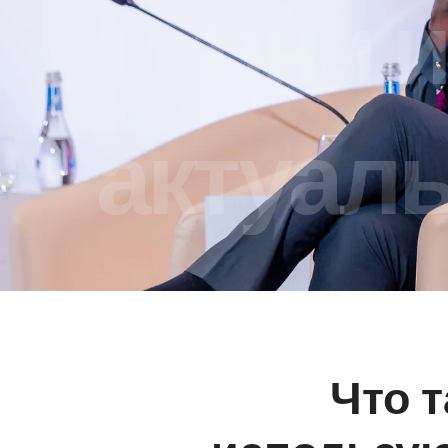
они 
актуал
Что т