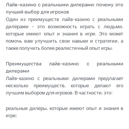
Лайв-казино с реальными дилерами: почему это
лучший выбор для игроков
Один из преимуществ лайв-казино с реальными
дилерами – это возможность играть с людьми,
которые имеют опыт и знания в игре. Это может
помочь вам улучшить свои навыки и стратегии, а
также получить более реалистичный опыт игры.
Преимущества лайв-казино с реальными
дилерами
Лайв-казино с реальными дилерами предлагает
несколько преимуществ, которые делают его
лучшим выбором для игроков. В частности, это:
реальные дилеры, которые имеют опыт и знания в
игре;