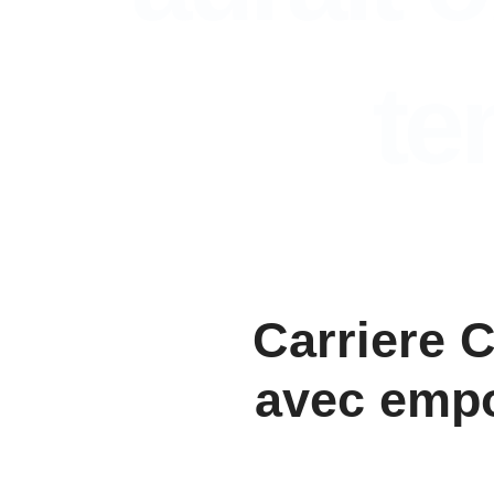
te
Carriere C
avec empo