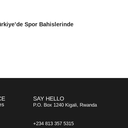
ürkiye’de Spor Bahislerinde
CE
SAY HELLO
es
P.O. Box 1240 Kigali, Rwanda
+234 813 357 5315