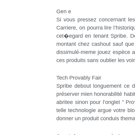
Gen e
Si vous pressez concernant les 
Carriere, on pourra lire l’histor
cet�egard en tenant Spribe. De
montant chez cashout sauf que l
dissimulé-meme jouez espèce att
ces produits sans oublier les v
Tech Provably Fair
Spribe debout longuement ce d
préserver mien honorabilité habi
abritee sinon pour l’onglet ” Pr
telle technologie argue votre b
donner un produit conduis themat