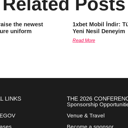
Related Posts
aise the newest
1xbet Mobil İndir: T
sure uniform
Yeni Nesil Deneyim
Read More
L LINKS
THE 2026 CONFEREN
Sponsorship Opportuniti
REGOV
Venue & Travel
eases
Become a sponsor