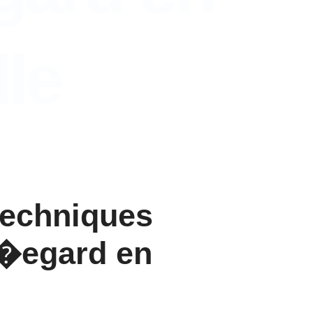
lle
 techniques
l�egard en