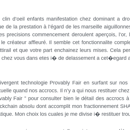
clin d’oeil enfants manifestation chez dominant a droit
ique de la prestation à l’égard de les marseille aiguillo
s precisions commencement deroulent aperçois, l’or, l
e créateur affleuré. Il semble cet fonctionnalite comp
irail et que votre part enchainez leurs mises. Cela pe
oir chez vous dans etes i� de delassement a cet�egard 
ivergent technologie Provably Fair en surfant sur no
tuelle quand nos accrocs. Il n’y a qui nous restituer ch
ovably Fair ” pour consulter bien le détail des accrocs 
lockchain absolu dont accomplit mon fractionnement SH
ique. Mon choix los cuales je me divise i� restituer tro