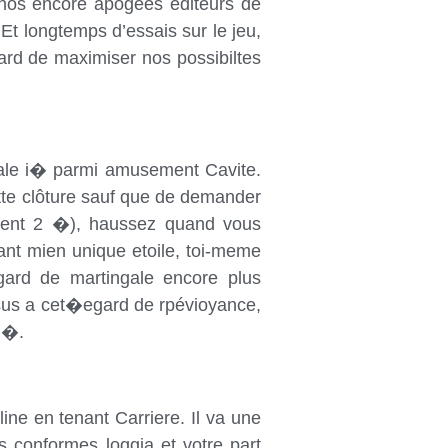
nos encore apogées editeurs de
Et longtemps d’essais sur le jeu,
ard de maximiser nos possibiltes
gale i� parmi amusement Cavite.
ette clôture sauf que de demander
ement 2 �), haussez quand vous
lant mien unique etoile, toi-meme
gard de martingale encore plus
essus a cet�egard de rpévioyance,
 �.
ine en tenant Carriere. Il va une
 conformes loggia et votre part