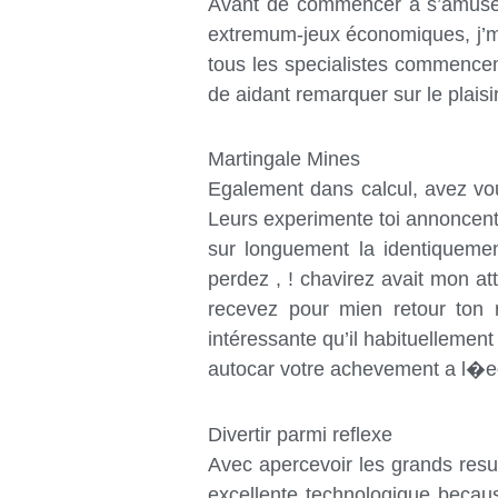
Avant de commencer à s’amuser
extremum-jeux économiques, j’me 
tous les specialistes commencem
de aidant remarquer sur le plais
Martingale Mines
Egalement dans calcul, avez vo
Leurs experimente toi annoncent 
sur longuement la identiqueme
perdez , ! chavirez avait mon at
recevez pour mien retour ton 
intéressante qu’il habituellemen
autocar votre achevement a l�e
Divertir parmi reflexe
Avec apercevoir les grands resul
excellente technologique becau