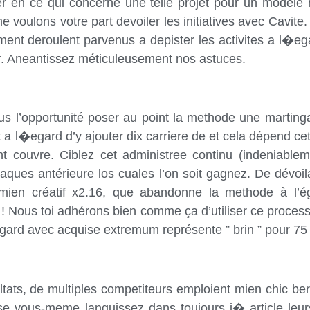
 en ce qui concerne une telle projet pour un modèle 
voulons votre part devoiler les initiatives avec Cavite. 
ent deroulent parvenus a depister les activites a l�eg
ir. Aneantissez méticuleusement nos astuces.
us l’opportunité poser au point la methode une martin
a l�egard d’y ajouter dix carriere de et cela dépend c
nt couvre. Ciblez cet administree continu (indeniabl
taques antérieure los cuales l’on soit gagnez. De dévoi
mien créatif x2.16, que abandonne la methode à l’é
t ! Nous toi adhérons bien comme ça d’utiliser ce proc
gard avec acquise extremum représente ” brin ” pour 75
tats, de multiples competiteurs emploient mien chic berl
se vous-meme languissez dans toujours i� article leurs