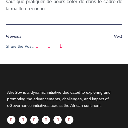
sauf que pratiquer de boursicoter de dans le cadre de
la maillon reconnu.
Previous
Next
Share the Post:
AfreGov is a dynamic initiative dedicated to exploring and
promoting the advancements, challenges, and impact of
eGovernance initiatives across the African continent.
F
X
Y
I
T
L
a
-
o
n
h
i
c
t
u
s
r
n