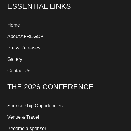
e
w
t
t
e
k
ESSENTIAL LINKS
b
i
u
a
a
e
o
t
b
g
d
d
o
t
e
r
s
i
k
e
a
n
-
r
m
-
f
i
Home
n
About AFREGOV
Press Releases
Gallery
Contact Us
THE 2026 CONFERENCE
Sponsorship Opportunities
Venue & Travel
Become a sponsor