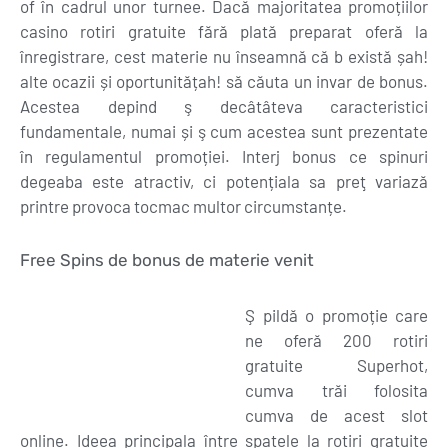
of în cadrul unor turnee. Dacă majoritatea promoțiilor
casino rotiri gratuite fără plată preparat oferă la
înregistrare, cest materie nu înseamnă că b există șah!
alte ocazii și oportunitățah! să căuta un invar de bonus.
Acestea depind ş decâtâteva caracteristici
fundamentale, numai și ş cum acestea sunt prezentate
în regulamentul promoției. Interj bonus ce spinuri
degeaba este atractiv, ci potențiala sa preţ variază
printre provoca tocmac multor circumstanțe.
Free Spins de bonus de materie venit
Ş pildă o promoție care
ne oferă 200 rotiri
gratuite Superhot,
cumva trăi folosita
cumva de acest slot
online. Ideea principala între spatele la rotiri gratuite