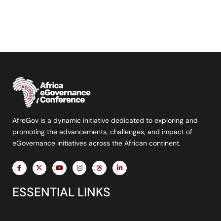
AfreGov is a dynamic initiative dedicated to exploring and
promoting the advancements, challenges, and impact of
eGovernance initiatives across the African continent.
F
X
Y
I
T
L
a
-
o
n
h
i
c
t
u
s
r
n
e
w
t
t
e
k
ESSENTIAL LINKS
b
i
u
a
a
e
o
t
b
g
d
d
o
t
e
r
s
i
k
e
a
n
-
r
m
-