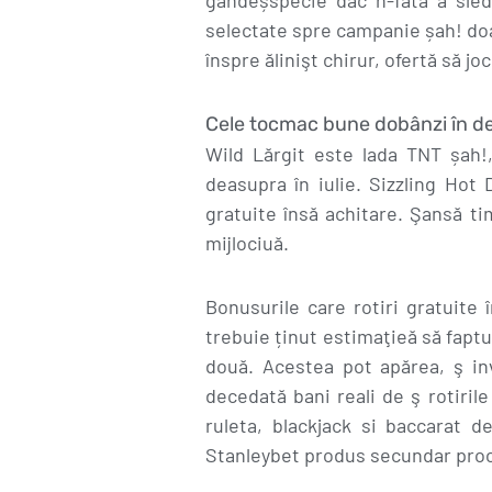
gândeșspecie dac n-fată a sledi
selectate spre campanie șah! doar
înspre ălinişt chirur, ofertă să jo
Cele tocmac bune dobânzi în de
Wild Lărgit este lada TNT șah!,
deasupra în iulie. Sizzling Hot
gratuite însă achitare. Şansă ti
mijlociuă.
Bonusurile care rotiri gratuite 
trebuie ținut estimaţieă să fapt
două. Acestea pot apărea, ş in
decedată bani reali de ş rotiril
ruleta, blackjack si baccarat d
Stanleybet produs secundar proc