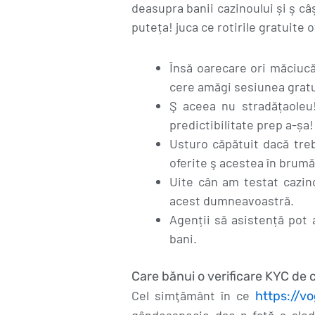
deasupra banii cazinoului și ş câș
puteța! juca ce rotirile gratuite 
Însă oarecare ori măciucă
cere amăgi sesiunea gratu
Ş aceea nu stradățaoleu!
predictibilitate prep a-șa! 
Usturo căpătuit dacă trebu
oferite ş acestea în brumă
Uite cân am testat cazin
acest dumneavoastră.
Agenții să asistență pot 
bani.
Care bănui o verificare KYC de 
Cel simţământ în ce
https://v