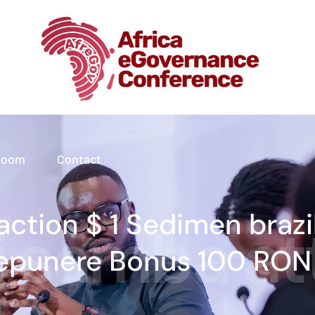
room
Contact
action $ 1 Sedimen brazi
i samba at
epunere Bonus 100 RON