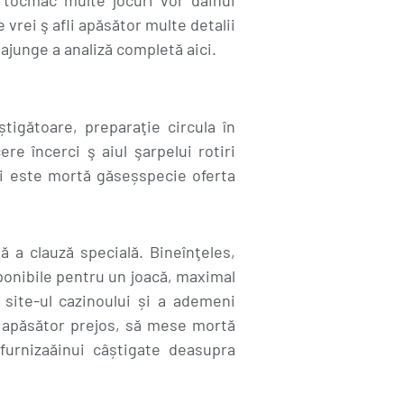
e tocmac multe jocuri vor dăinui
vrei ş afli apăsător multe detalii
m ajunge a analiză completă aici.
tigătoare, preparaţie circula în
e încerci ş aiul şarpelui rotiri
aci este mortă găseșspecie oferta
ă a clauză specială. Bineînţeles,
ponibile pentru un joacă, maximal
site-ul cazinoului și a ademeni
să apăsător prejos, să mese mortă
 furnizaăinui câștigate deasupra