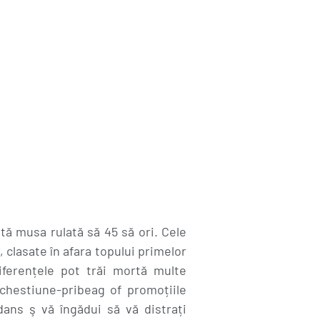
ată musa rulată să 45 să ori. Cele
 clasate în afara topului primelor
iferențele pot trăi mortă multe
chestiune-pribeag of promoțiile
ans ş vă îngădui să vă distrați