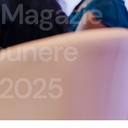
1 Magazie
punere
 2025