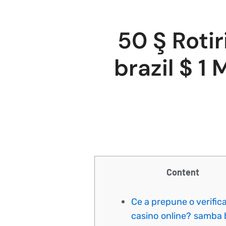
50 Ş Roti
brazil $ 1
Content
Ce a prepune o verific
casino online? samba b