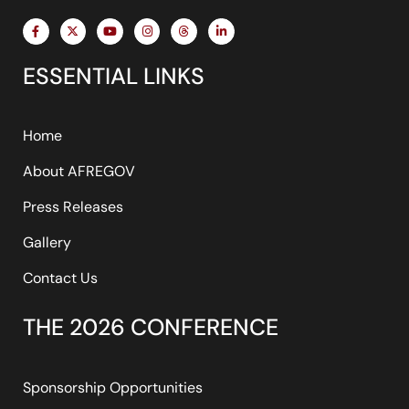
F
X
Y
I
T
L
a
-
o
n
h
i
c
t
u
s
r
n
e
w
t
t
e
k
ESSENTIAL LINKS
b
i
u
a
a
e
o
t
b
g
d
d
o
t
e
r
s
i
k
e
a
n
-
r
m
-
f
i
Home
n
About AFREGOV
Press Releases
Gallery
Contact Us
THE 2026 CONFERENCE
Sponsorship Opportunities