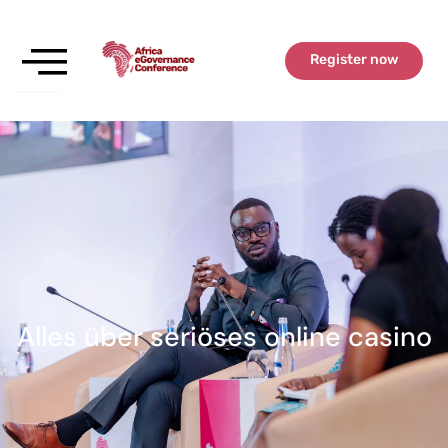
Skip
to
content
Register now
Alles über seriöses online casino