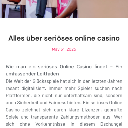
Alles über seriöses online casino
May 31, 2026
Wie man ein seriöses Online Casino findet – Ein
umfassender Leitfaden
Die Welt der Glücksspiele hat sich in den letzten Jahren
rasant digitalisiert. Immer mehr Spieler suchen nach
Plattformen, die nicht nur unterhaltsam sind, sondern
auch Sicherheit und Fairness bieten. Ein seriöses Online
Casino zeichnet sich durch klare Lizenzen, geprüfte
Spiele und transparente Zahlungsmethoden aus. Wer
sich ohne Vorkenntnisse in diesem Dschungel