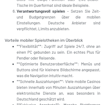
Tische im Querformat sind ideale Beispiele.
Verantwortungsvoll spielen
– Setzen Sie Zeit-
und Budgetgrenzen über die mobilen
Einstellungen. Deutsche Anbieter sind
verpflichtet, Limits anzubieten.
Vorteile mobiler Spielotheken im Überblick
**Flexibilität**: Zugriff auf Spiele 24/7, ohne an
einen PC gebunden zu sein. Ein echtes Plus für
Pendler oder Reisende.
**Optimierte Benutzeroberfläche**: Menüs und
Buttons sind für kleinere Bildschirme angepasst,
was die Navigation intuitiv macht.
**Schnelle Auszahlungen**: Viele mobile Casinos
bieten innerhalb von Minuten Auszahlungen über
elektronische Dienste an, was besonders in
Deutschland geschätzt wird.
**Exklusive Angebote**: Manche Plattformen