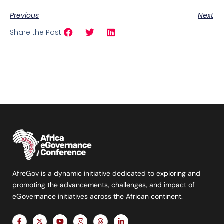
Previous
Next
Share the Post:
AfreGov is a dynamic initiative dedicated to exploring and
promoting the advancements, challenges, and impact of
eGovernance initiatives across the African continent.
F
X
Y
I
T
L
a
-
o
n
h
i