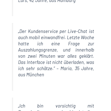
Lars, 42 Jahre, aus Hamburg
„Der Kundenservice per Live-Chat ist
auch mobil einwandfrei. Letzte Woche
hatte ich eine Frage zur
Auszahlungsgrenze, und innerhalb
von zwei Minuten war alles geklärt.
Das Interface ist nicht überladen, was
ich sehr schätze.” – Maria, 35 Jahre,
aus München
„Ich bin vorsichtig mit