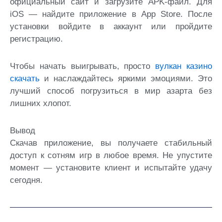
официальный сайт и загрузите APK-файл. Для
iOS — найдите приложение в App Store. После
установки войдите в аккаунт или пройдите
регистрацию.
Чтобы начать выигрывать, просто
вулкан казино
скачать
и наслаждайтесь яркими эмоциями. Это
лучший способ погрузиться в мир азарта без
лишних хлопот.
Вывод
Скачав приложение, вы получаете стабильный
доступ к сотням игр в любое время. Не упустите
момент — установите клиент и испытайте удачу
сегодня.