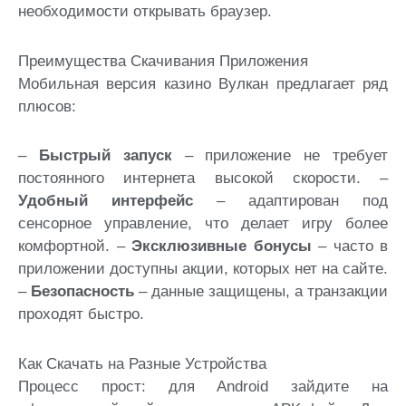
необходимости открывать браузер.
Преимущества Скачивания Приложения
Мобильная версия казино Вулкан предлагает ряд
плюсов:
–
Быстрый запуск
– приложение не требует
постоянного интернета высокой скорости. –
Удобный интерфейс
– адаптирован под
сенсорное управление, что делает игру более
комфортной. –
Эксклюзивные бонусы
– часто в
приложении доступны акции, которых нет на сайте.
–
Безопасность
– данные защищены, а транзакции
проходят быстро.
Как Скачать на Разные Устройства
Процесс прост: для Android зайдите на