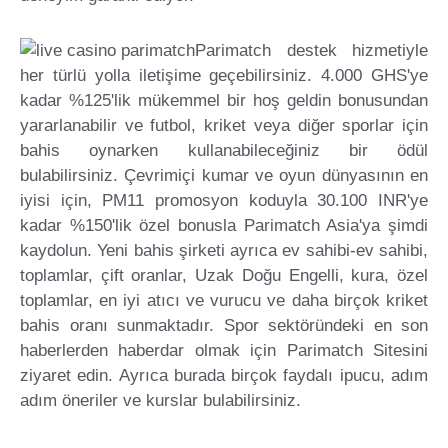
Parimatch destek hizmetiyle
her türlü yolla iletişime geçebilirsiniz. 4.000 GHS'ye
kadar %125'lik mükemmel bir hoş geldin bonusundan
yararlanabilir ve futbol, ​​kriket veya diğer sporlar için
bahis oynarken kullanabileceğiniz bir ödül
bulabilirsiniz. Çevrimiçi kumar ve oyun dünyasının en
iyisi için, PM11 promosyon koduyla 30.100 INR'ye
kadar %150'lik özel bonusla Parimatch Asia'ya şimdi
kaydolun. Yeni bahis şirketi ayrıca ev sahibi-ev sahibi,
toplamlar, çift oranlar, Uzak Doğu Engelli, kura, özel
toplamlar, en iyi atıcı ve vurucu ve daha birçok kriket
bahis oranı sunmaktadır. Spor sektöründeki en son
haberlerden haberdar olmak için Parimatch Sitesini
ziyaret edin. Ayrıca burada birçok faydalı ipucu, adım
adım öneriler ve kurslar bulabilirsiniz.