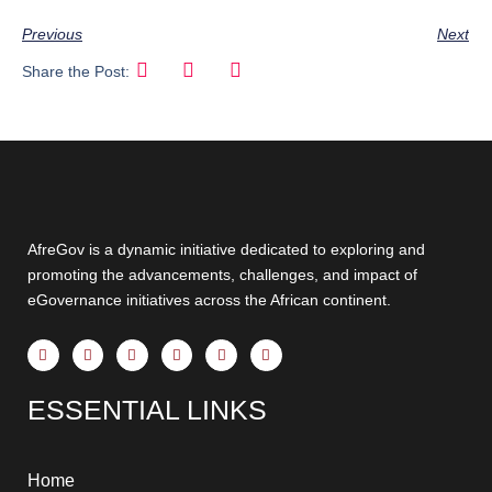
Previous
Next
Share the Post:
AfreGov is a dynamic initiative dedicated to exploring and
promoting the advancements, challenges, and impact of
eGovernance initiatives across the African continent.
F
X
Y
I
T
L
a
-
o
n
h
i
c
t
u
s
r
n
e
w
t
t
e
k
ESSENTIAL LINKS
b
i
u
a
a
e
o
t
b
g
d
d
o
t
e
r
s
i
k
e
a
n
-
r
m
-
f
i
Home
n