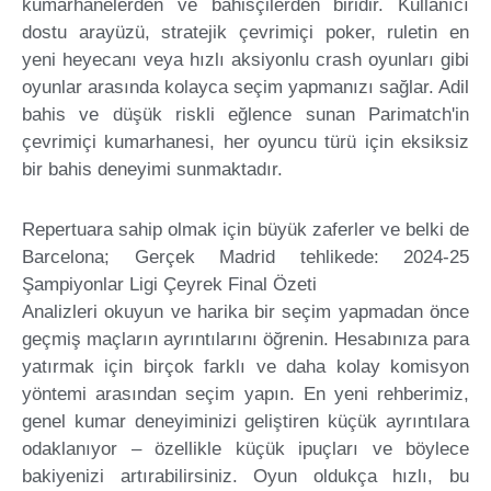
kumarhanelerden ve bahisçilerden biridir. Kullanıcı
dostu arayüzü, stratejik çevrimiçi poker, ruletin en
yeni heyecanı veya hızlı aksiyonlu crash oyunları gibi
oyunlar arasında kolayca seçim yapmanızı sağlar. Adil
bahis ve düşük riskli eğlence sunan Parimatch'in
çevrimiçi kumarhanesi, her oyuncu türü için eksiksiz
bir bahis deneyimi sunmaktadır.
Repertuara sahip olmak için büyük zaferler ve belki de
Barcelona; Gerçek Madrid tehlikede: 2024-25
Şampiyonlar Ligi Çeyrek Final Özeti
Analizleri okuyun ve harika bir seçim yapmadan önce
geçmiş maçların ayrıntılarını öğrenin. Hesabınıza para
yatırmak için birçok farklı ve daha kolay komisyon
yöntemi arasından seçim yapın. En yeni rehberimiz,
genel kumar deneyiminizi geliştiren küçük ayrıntılara
odaklanıyor – özellikle küçük ipuçları ve böylece
bakiyenizi artırabilirsiniz. Oyun oldukça hızlı, bu