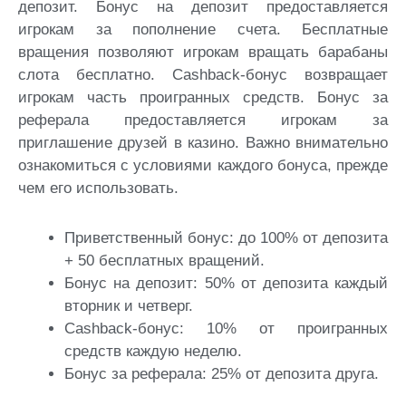
депозит. Бонус на депозит предоставляется
игрокам за пополнение счета. Бесплатные
вращения позволяют игрокам вращать барабаны
слота бесплатно. Cashback-бонус возвращает
игрокам часть проигранных средств. Бонус за
реферала предоставляется игрокам за
приглашение друзей в казино. Важно внимательно
ознакомиться с условиями каждого бонуса, прежде
чем его использовать.
Приветственный бонус: до 100% от депозита
+ 50 бесплатных вращений.
Бонус на депозит: 50% от депозита каждый
вторник и четверг.
Cashback-бонус: 10% от проигранных
средств каждую неделю.
Бонус за реферала: 25% от депозита друга.