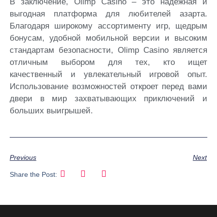
В заключение, Olimp Casino – это надежная и
выгодная платформа для любителей азарта.
Благодаря широкому ассортименту игр, щедрым
бонусам, удобной мобильной версии и высоким
стандартам безопасности, Olimp Casino является
отличным выбором для тех, кто ищет
качественный и увлекательный игровой опыт.
Использование возможностей откроет перед вами
двери в мир захватывающих приключений и
больших выигрышей.
Previous
Next
Share the Post: