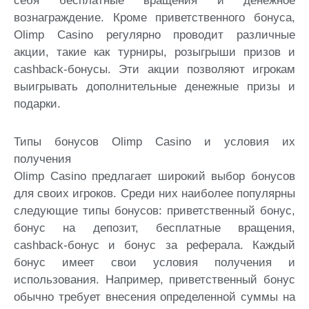
себя бесплатные вращения и денежное
вознаграждение. Кроме приветственного бонуса,
Olimp Casino регулярно проводит различные
акции, такие как турниры, розыгрыши призов и
cashback-бонусы. Эти акции позволяют игрокам
выигрывать дополнительные денежные призы и
подарки.
Типы бонусов Olimp Casino и условия их
получения
Olimp Casino предлагает широкий выбор бонусов
для своих игроков. Среди них наиболее популярны
следующие типы бонусов: приветственный бонус,
бонус на депозит, бесплатные вращения,
cashback-бонус и бонус за реферала. Каждый
бонус имеет свои условия получения и
использования. Например, приветственный бонус
обычно требует внесения определенной суммы на