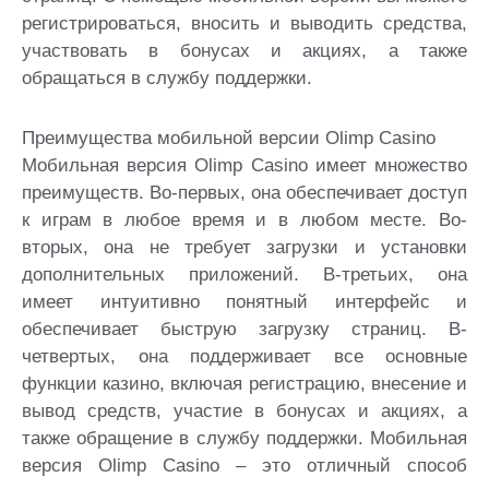
регистрироваться, вносить и выводить средства,
участвовать в бонусах и акциях, а также
обращаться в службу поддержки.
Преимущества мобильной версии Olimp Casino
Мобильная версия Olimp Casino имеет множество
преимуществ. Во-первых, она обеспечивает доступ
к играм в любое время и в любом месте. Во-
вторых, она не требует загрузки и установки
дополнительных приложений. В-третьих, она
имеет интуитивно понятный интерфейс и
обеспечивает быструю загрузку страниц. В-
четвертых, она поддерживает все основные
функции казино, включая регистрацию, внесение и
вывод средств, участие в бонусах и акциях, а
также обращение в службу поддержки. Мобильная
версия Olimp Casino – это отличный способ