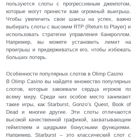
пользуются слоты с прогрессивным джекпотом,
которые могут принести вам огромный выигрыш.
Чтобы увеличить свои шансы на успех, важно
выбирать слоты с высоким RTP (Return to Player) и
использовать стратегии управления банкроллом.
Например, вы можете установить лимит на
проигрыш и придерживаться его, чтобы избежать
больших потерь.
Особенности популярных слотов в Olimp Casino
В Olimp Casino вы найдете множество популярных
слотов, которые завоевали сердца игроков по
всему миру. Среди них особое место занимают
такие игры, как Starburst, Gonzo’s Quest, Book of
Dead и многие другие. Эти слоты отличаются
высокой качественной графикой, захватывающим
геймплеем и щедрыми бонусными функциями.
Например, Starburst – это классический слот с