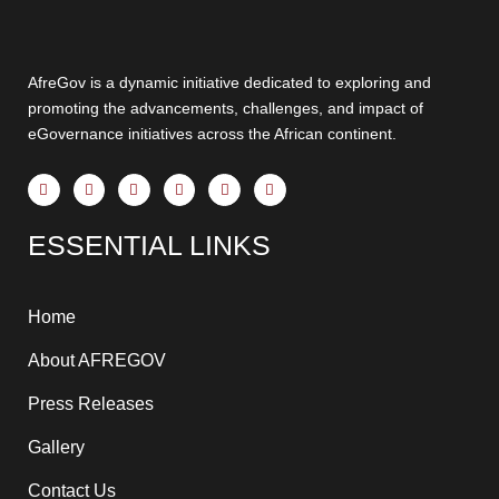
AfreGov is a dynamic initiative dedicated to exploring and
promoting the advancements, challenges, and impact of
eGovernance initiatives across the African continent.
F
X
Y
I
T
L
a
-
o
n
h
i
c
t
u
s
r
n
e
w
t
t
e
k
ESSENTIAL LINKS
b
i
u
a
a
e
o
t
b
g
d
d
o
t
e
r
s
i
k
e
a
n
-
r
m
-
f
i
Home
n
About AFREGOV
Press Releases
Gallery
Contact Us