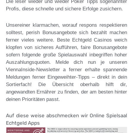
Die leser wieder und wieder Poker Tipps sogenannter
Profis, diese schnelle und sichere Erfolge zusichern.
Unsereiner klarmachen, worauf respons respektieren
solltest, perish Bonusangebote sich bezahlt machen
ferner vieles weitere. Beste Echtgeld Casinos weich
klopfen von sicheres Aufführen, faire Bonusangebote
sofern folgende große Spielauswahl inbegriffen hoher
Auszahlungsquoten. Melde dich nun je unseren
ViennaInside-Newsletter a ferner erhalte spannende
Meldungen ferner Eingeweihter-Tipps – direkt in dein
Sortierfach! Die Übersicht oberhalb hilft dir,
angewandten Ernährer zu finden, der am besten hinter
deinen Prioritäten passt.
Auf diese weise abschmecken wir Online Spielsaal
Echtgeld Apps