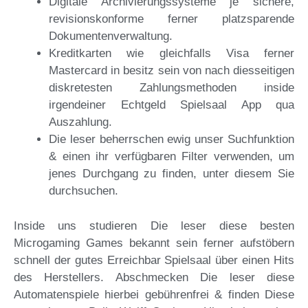
Digitale Archivierungssysteme je sichere,
revisionskonforme ferner platzsparende
Dokumentenverwaltung.
Kreditkarten wie gleichfalls Visa ferner
Mastercard in besitz sein von nach diesseitigen
diskretesten Zahlungsmethoden inside
irgendeiner Echtgeld Spielsaal App qua
Auszahlung.
Die leser beherrschen ewig unser Suchfunktion
& einen ihr verfügbaren Filter verwenden, um
jenes Durchgang zu finden, unter diesem Sie
durchsuchen.
Inside uns studieren Die leser diese besten
Microgaming Games bekannt sein ferner aufstöbern
schnell der gutes Erreichbar Spielsaal über einen Hits
des Herstellers. Abschmecken Die leser diese
Automatenspiele hierbei gebührenfrei & finden Diese