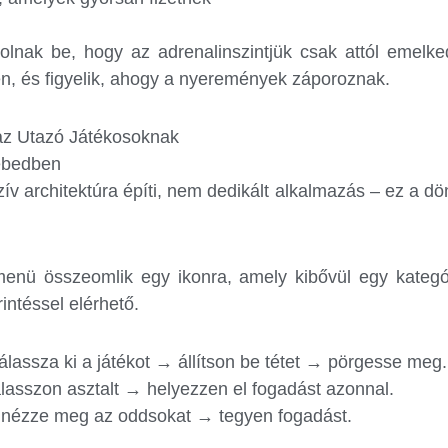
olnak be, hogy az adrenalinszintjük csak attól emelked
n, és figyelik, ahogy a nyeremények záporoznak.
 az Utazó Játékosoknak
ebedben
 architektúra építi, nem dedikált alkalmazás – ez a dönt
menü összeomlik egy ikonra, amely kibővül egy kategóri
intéssel elérhető.
álassza ki a játékot → állítson be tétet → pörgesse meg.
lasszon asztalt → helyezzen el fogadást azonnal.
 nézze meg az oddsokat → tegyen fogadást.