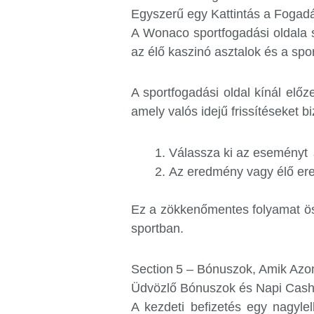
Egyszerű egy Kattintás a Fogad
A Wonaco sportfogadási oldala s
az élő kaszinó asztalok és a spo
A sportfogadási oldal kínál előz
amely valós idejű frissítéseket bi
Válassza ki az eseményt →
Az eredmény vagy élő ered
Ez a zökkenőmentes folyamat ös
sportban.
Section 5 – Bónuszok, Amik Azon
Üdvözlő Bónuszok és Napi Cas
A kezdeti befizetés egy nagyle