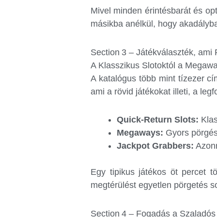
Mivel minden érintésbarát és op
másikba anélkül, hogy akadályb
Section 3 – Játékválaszték, ami 
A Klasszikus Slotoktól a Megawa
A katalógus több mint tízezer cí
ami a rövid játékokat illeti, a 
Quick‑Return Slots:
Klas
Megaways:
Gyors pörgés
Jackpot Grabbers:
Azonn
Egy tipikus játékos öt percet t
megtérülést egyetlen pörgetés s
Section 4 – Fogadás a Szaladós