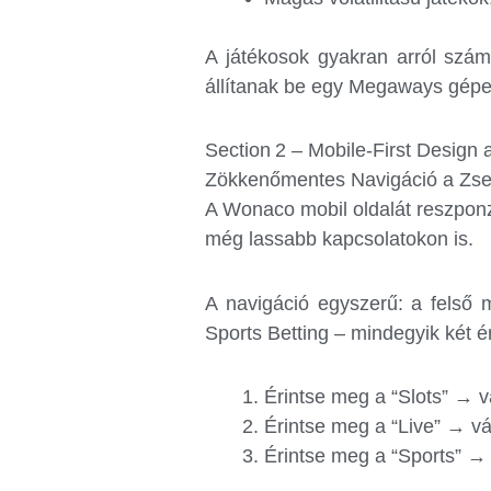
A játékosok gyakran arról szám
állítanak be egy Megaways gépe
Section 2 – Mobile‑First Design
Zökkenőmentes Navigáció a Zs
A Wonaco mobil oldalát reszponzív
még lassabb kapcsolatokon is.
A navigáció egyszerű: a felső 
Sports Betting – mindegyik két ér
Érintse meg a “Slots” → v
Érintse meg a “Live” → vá
Érintse meg a “Sports” →