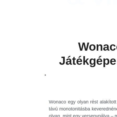
Wonaco
Játékgépe
Wonaco egy olyan rést alakítot
távú monotonitásba keverednének,
olyan, mint egy versenypálya – m