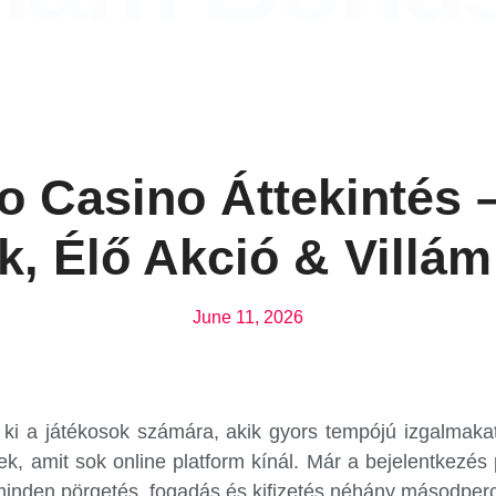
 Casino Áttekintés 
k, Élő Akció & Villá
June 11, 2026
t ki a játékosok számára, akik gyors tempójú izgalmaka
 amit sok online platform kínál. Már a bejelentkezés p
inden pörgetés, fogadás és kifizetés néhány másodperc a