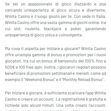
Se sei un appassionato di gioco d’azzardo e stai
cercando un’esperienza di gioco sicura e divertente,
Winita Casino è il luogo giusto per te. Con sede in Italia,
Winita Casino offre una vasta gamma di giochi online, tra
cui slot, roulette, blackjack e poker, garantendo
un’esperienza di gioco unica e coinvolgente.
Ma cosa ti aspetta per iniziare a giocare? Winita Casino
offre un’ampia gamma di bonus e promozioni per i nuovi
giocatori, tra cui un bonus di benvenuto del 100% fino a
500€ e 100 free spin. Inoltre, i giocatori regolari possono
beneficiare di promozioni settimanali e mensili, come ad
esempio il “Weekend Bonus” e il “Monthly Reload Bonus”.
Per iniziare a giocare, è sufficiente scaricare l’app Winita
Casino e creare un account. La registrazione è gratuita e
richiede solo alcuni minuti. Una volta creato l’account,