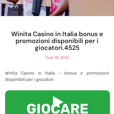
Winita Casino in Italia bonus e
promozioni disponibili per i
giocatori.4525
June 18, 2026
Winita Casino in Italia – bonus e promozioni
disponibili per i giocatori
▶️
GIOCARE