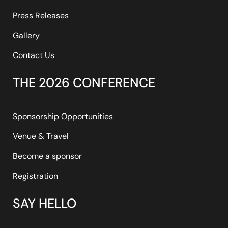
Press Releases
Gallery
Contact Us
THE 2026 CONFERENCE
Sponsorship Opportunities
Venue & Travel
Become a sponsor
Registration
SAY HELLO