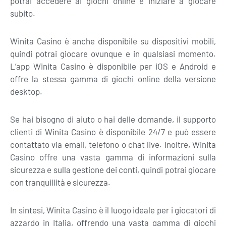
potrai accedere ai giochi online e iniziare a giocare
subito.
Winita Casino è anche disponibile su dispositivi mobili,
quindi potrai giocare ovunque e in qualsiasi momento.
L’app Winita Casino è disponibile per iOS e Android e
offre la stessa gamma di giochi online della versione
desktop.
Se hai bisogno di aiuto o hai delle domande, il supporto
clienti di Winita Casino è disponibile 24/7 e può essere
contattato via email, telefono o chat live. Inoltre, Winita
Casino offre una vasta gamma di informazioni sulla
sicurezza e sulla gestione dei conti, quindi potrai giocare
con tranquillità e sicurezza.
In sintesi, Winita Casino è il luogo ideale per i giocatori di
azzardo in Italia, offrendo una vasta gamma di giochi