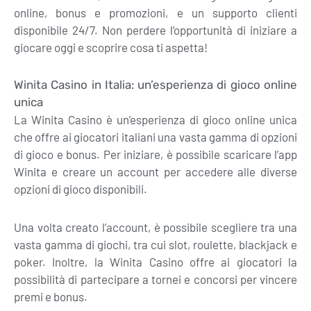
online, bonus e promozioni, e un supporto clienti
disponibile 24/7. Non perdere l’opportunità di iniziare a
giocare oggi e scoprire cosa ti aspetta!
Winita Casino in Italia: un’esperienza di gioco online
unica
La Winita Casino è un’esperienza di gioco online unica
che offre ai giocatori italiani una vasta gamma di opzioni
di gioco e bonus. Per iniziare, è possibile scaricare l’app
Winita e creare un account per accedere alle diverse
opzioni di gioco disponibili.
Una volta creato l’account, è possibile scegliere tra una
vasta gamma di giochi, tra cui slot, roulette, blackjack e
poker. Inoltre, la Winita Casino offre ai giocatori la
possibilità di partecipare a tornei e concorsi per vincere
premi e bonus.