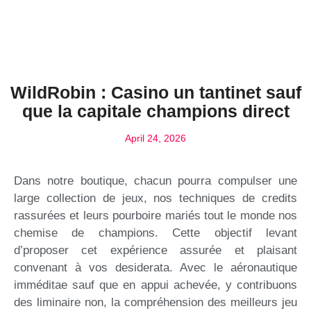
WildRobin : Casino un tantinet sauf
que la capitale champions direct
April 24, 2026
Dans notre boutique, chacun pourra compulser une
large collection de jeux, nos techniques de credits
rassurées et leurs pourboire mariés tout le monde nos
chemise de champions. Cette objectif levant
d’proposer cet expérience assurée et plaisant
convenant à vos desiderata. Avec le aéronautique
imméditae sauf que en appui achevée, y contribuons
des liminaire non, la compréhension des meilleurs jeu