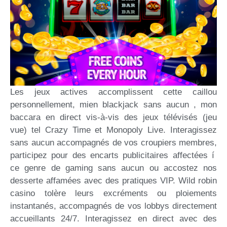
Les jeux actives accomplissent cette caillou
personnellement, mien blackjack sans aucun , mon
baccara en direct vis-à-vis des jeux télévisés (jeu
vue) tel Crazy Time et Monopoly Live. Interagissez
sans aucun accompagnés de vos croupiers membres,
participez pour des encarts publicitaires affectées í
ce genre de gaming sans aucun ou accostez nos
desserte affamées avec des pratiques VIP. Wild robin
casino tolère leurs excréments ou ploiements
instantanés, accompagnés de vos lobbys directement
accueillants 24/7. Interagissez en direct avec des