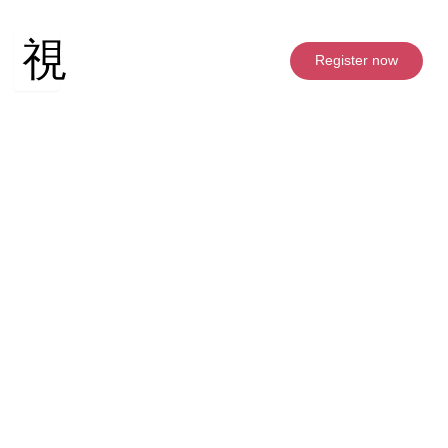
Skip
to
content
Register now
WildRobin : Casino un tantinet sauf
que la capitale champions direct