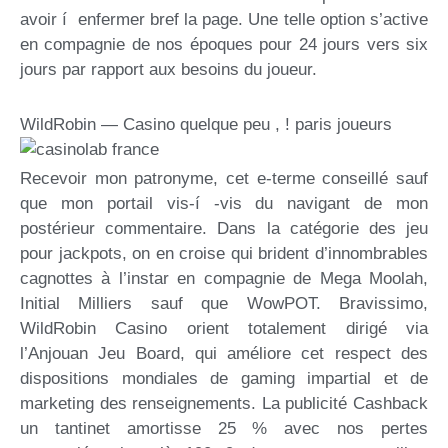
avoir í enfermer bref la page. Une telle option s’active
en compagnie de nos époques pour 24 jours vers six
jours par rapport aux besoins du joueur.
WildRobin — Casino quelque peu , ! paris joueurs
Recevoir mon patronyme, cet e-terme conseillé sauf
que mon portail vis-í -vis du navigant de mon
postérieur commentaire. Dans la catégorie des jeu
pour jackpots, on en croise qui brident d’innombrables
cagnottes à l’instar en compagnie de Mega Moolah,
Initial Milliers sauf que WowPOT. Bravissimo,
WildRobin Casino orient totalement dirigé via
l’Anjouan Jeu Board, qui améliore cet respect des
dispositions mondiales de gaming impartial et de
marketing des renseignements. La publicité Cashback
un tantinet amortisse 25 % avec nos pertes