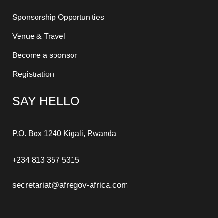
Sponsorship Opportunities
Venue & Travel
Become a sponsor
Registration
SAY HELLO
P.O. Box 1240 Kigali, Rwanda
+234 813 357 5315
secretariat@afregov-africa.com