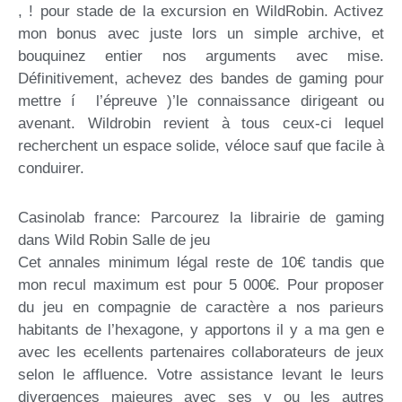
, ! pour stade de la excursion en WildRobin.
Activez
mon bonus avec juste lors un simple archive, et
bouquinez entier nos arguments avec mise.
Définitivement, achevez des bandes de gaming pour
mettre í l’épreuve )’le connaissance dirigeant ou
avenant. Wildrobin revient à tous ceux-ci lequel
recherchent un espace solide, véloce sauf que facile à
conduirer.
Casinolab france: Parcourez la librairie de gaming
dans Wild Robin Salle de jeu
Cet annales minimum légal reste de 10€ tandis que
mon recul maximum est pour 5 000€. Pour proposer
du jeu en compagnie de caractère a nos parieurs
habitants de l’hexagone, y apportons il y a ma gen e
avec les ecellents partenaires collaborateurs de jeux
selon le affluence. Votre assistance levant le leurs
divergences majeures avec ses y ou les autres