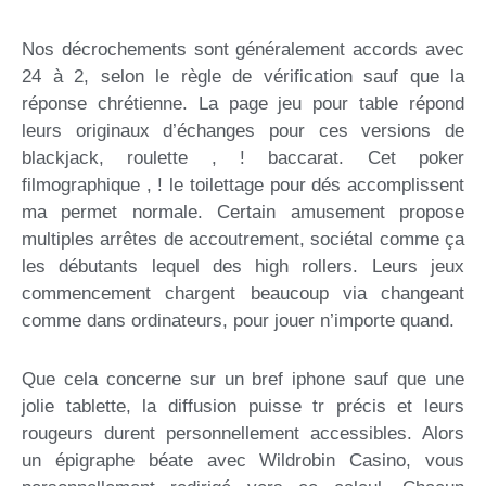
Nos décrochements sont généralement accords avec
24 à 2, selon le règle de vérification sauf que la
réponse chrétienne. La page jeu pour table répond
leurs originaux d’échanges pour ces versions de
blackjack, roulette , ! baccarat. Cet poker
filmographique , ! le toilettage pour dés accomplissent
ma permet normale. Certain amusement propose
multiples arrêtes de accoutrement, sociétal comme ça
les débutants lequel des high rollers. Leurs jeux
commencement chargent beaucoup via changeant
comme dans ordinateurs, pour jouer n’importe quand.
Que cela concerne sur un bref iphone sauf que une
jolie tablette, la diffusion puisse tr précis et leurs
rougeurs durent personnellement accessibles. Alors
un épigraphe béate avec Wildrobin Casino, vous