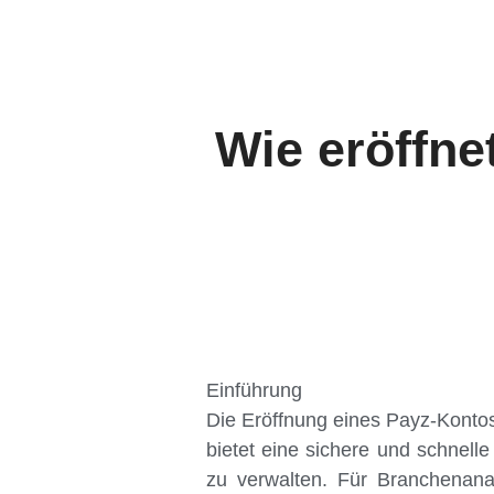
Wie eröffne
Einführung
Die Eröffnung eines Payz-Kontos i
bietet eine sichere und schnell
zu verwalten. Für Branchenanal