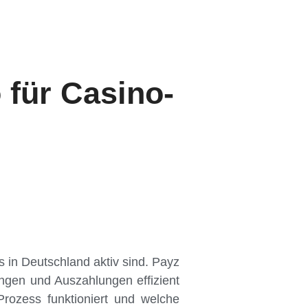
 für Casino-
os in Deutschland aktiv sind. Payz
ungen und Auszahlungen effizient
Prozess funktioniert und welche