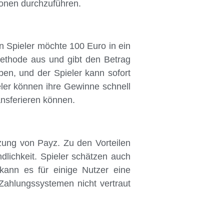
ionen durchzuführen.
n Spieler möchte 100 Euro in ein
methode aus und gibt den Betrag
en, und der Spieler kann sofort
eler können ihre Gewinne schnell
ansferieren können.
zung von Payz. Zu den Vorteilen
dlichkeit. Spieler schätzen auch
kann es für einige Nutzer eine
Zahlungssystemen nicht vertraut