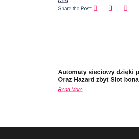
Next
Share the Post:
Automaty sieciowy dzięki 
Oraz Hazard zbyt Slot bon
Read More