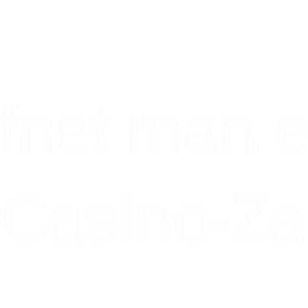
fnet man e
room
Contact
n ein Payz-Konto für Cas
 Casino-Z