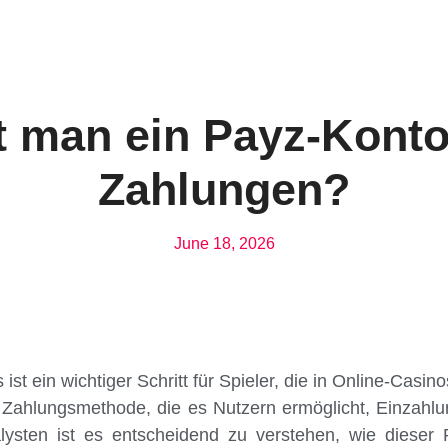
t man ein Payz-Konto
Zahlungen?
June 18, 2026
st ein wichtiger Schritt für Spieler, die in Online-Casin
e Zahlungsmethode, die es Nutzern ermöglicht, Einzahl
ysten ist es entscheidend zu verstehen, wie dieser 