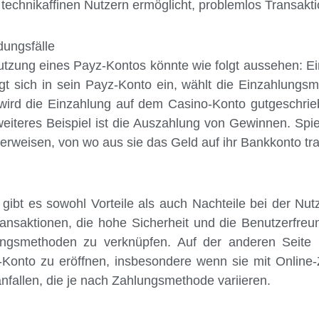
 technikaffinen Nutzern ermöglicht, problemlos Transakt
dungsfälle
Nutzung eines Payz-Kontos könnte wie folgt aussehen: Ei
ggt sich in sein Payz-Konto ein, wählt die Einzahlungs
 wird die Einzahlung auf dem Casino-Konto gutgeschrieb
eiteres Beispiel ist die Auszahlung von Gewinnen. Spi
berweisen, von wo aus sie das Geld auf ihr Bankkonto tr
gibt es sowohl Vorteile als auch Nachteile bei der Nut
ransaktionen, die hohe Sicherheit und die Benutzerfreun
ungsmethoden zu verknüpfen. Auf der anderen Seite 
-Konto zu eröffnen, insbesondere wenn sie mit Online-
fallen, die je nach Zahlungsmethode variieren.