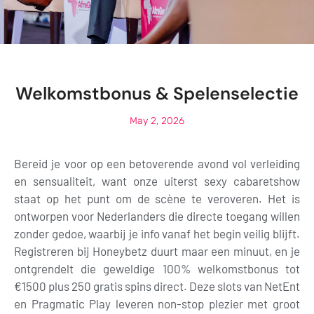
Welkomstbonus & Spelenselectie
May 2, 2026
Bereid je voor op een betoverende avond vol verleiding
en sensualiteit, want onze uiterst sexy cabaretshow
staat op het punt om de scène te veroveren. Het is
ontworpen voor Nederlanders die directe toegang willen
zonder gedoe, waarbij je info vanaf het begin veilig blijft.
Registreren bij Honeybetz duurt maar een minuut, en je
ontgrendelt die geweldige 100% welkomstbonus tot
€1500 plus 250 gratis spins direct. Deze slots van NetEnt
en Pragmatic Play leveren non-stop plezier met groot