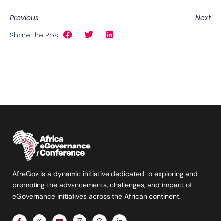
Previous
Next
Share the Post:
AfreGov is a dynamic initiative dedicated to exploring and
promoting the advancements, challenges, and impact of
eGovernance initiatives across the African continent.
F
X
Y
I
T
L