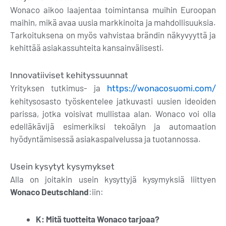
Wonaco aikoo laajentaa toimintansa muihin Euroopan
maihin, mikä avaa uusia markkinoita ja mahdollisuuksia.
Tarkoituksena on myös vahvistaa brändin näkyvyyttä ja
kehittää asiakassuhteita kansainvälisesti.
Innovatiiviset kehityssuunnat
Yrityksen tutkimus- ja
https://wonacosuomi.com/
kehitysosasto työskentelee jatkuvasti uusien ideoiden
parissa, jotka voisivat mullistaa alan. Wonaco voi olla
edelläkävijä esimerkiksi tekoälyn ja automaation
hyödyntämisessä asiakaspalvelussa ja tuotannossa.
Usein kysytyt kysymykset
Alla on joitakin usein kysyttyjä kysymyksiä liittyen
Wonaco Deutschland
:iin:
K: Mitä tuotteita Wonaco tarjoaa?