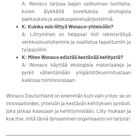
A: Wonaco tarjoaa laajan valikoiman tuotteita,
kuten älykkäitä sovelluksia, ekologisia
pakkauksia ja asiakaspalvelujärjestelmiä.
K: Kuinka voin liittyä Wonaco-yhteisöön?
A: Liittyminen on helppoa! Voit rekisteröityä
verkkosivustollamme ja osallistua tapahtumiin ja
työpajoihin.
K: Miten Wonaco edistää kestävää kehitystä?
A: Wonaco käyttää ekologisia materiaaleja ja
pyrkii vähentämään ympäristökuormitustaan
kaikissa toiminnoissaan.
Wonaco Deutschland on enemmän kuin vain yritys; se on
innovaatioiden, yhteisön ja kestävän kehityksen symboli,
joka jatkaa kasvuaan ja kehittymistään. Liity mukaan ja
koe itse, mitä tämä dynaaminen organisaatio voi tarjota!