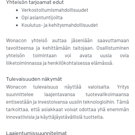
Yhteisön tarjoamat edut
Verkostoitumismahdollisuudet
Opi asiantuntijoilta
Koulutus- ja kehitysmahdollisuudet
Wonacon yhteisö auttaa jäseniään saavuttamaan
tavoitteensa ja kehittämään taitojaan. Osallistuminen
yhteisön toimintaan voi avata uusia ovia
liiketoiminnassa ja henkilökohtaisessa elämässä.
Tulevaisuuden näkymät
Wonacon tulevaisuus näyttää valoisalta. Yritys
suunnittelee laajentavansa tuotevalikoimaansa
entisestään ja investoivansa uusiin teknologioihin. Tämä
tarkoittaa, että asiakkaat voivat odottaa yhä enemmän
innovatiivisia ja käyttäjäystävällisiä tuotteita.
Laajentumissuunnitelmat