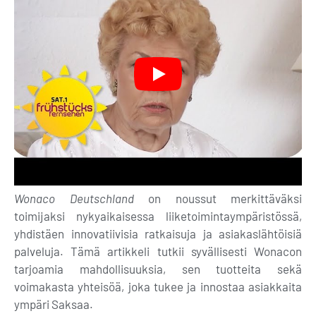
Wonaco Deutschland
on noussut merkittäväksi
toimijaksi nykyaikaisessa liiketoimintaympäristössä,
yhdistäen innovatiivisia ratkaisuja ja asiakaslähtöisiä
palveluja. Tämä artikkeli tutkii syvällisesti Wonacon
tarjoamia mahdollisuuksia, sen tuotteita sekä
voimakasta yhteisöä, joka tukee ja innostaa asiakkaita
ympäri Saksaa.