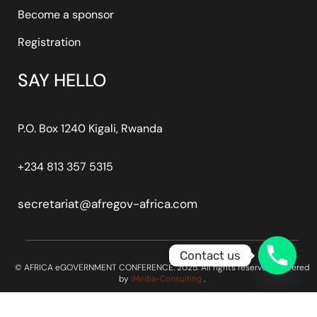
Become a sponsor
Registration
SAY HELLO
P.O. Box 1240 Kigali, Rwanda
+234 813 357 5315
secretariat@afregov-africa.com
Contact us
© AFRICA eGOVERNMENT CONFERENCE. 2025. All rights reserved. Powered
by
.
iMedia-Consulting
Optimized by Seraphinite Accelerator
Turns on site high speed to be attractive for people and search engines.