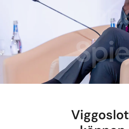
Wie schne
Spie
Viggoslot