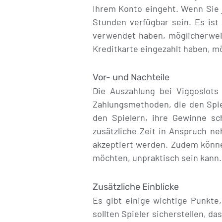
Ihrem Konto eingeht. Wenn Sie j
Stunden verfügbar sein. Es ist
verwendet haben, möglicherweis
Kreditkarte eingezahlt haben, m
Vor- und Nachteile
Die Auszahlung bei Viggoslots 
Zahlungsmethoden, die den Spiel
den Spielern, ihre Gewinne sch
zusätzliche Zeit in Anspruch n
akzeptiert werden. Zudem können
möchten, unpraktisch sein kann.
Zusätzliche Einblicke
Es gibt einige wichtige Punkte
sollten Spieler sicherstellen, d