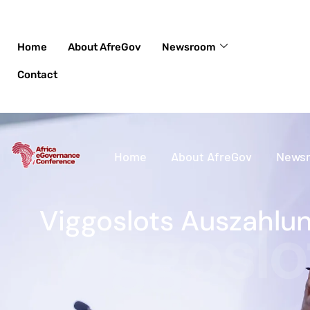
Skip
to
content
Home
About AfreGov
Newsroom
Contact
Home
About AfreGov
News
Viggoslots Auszahlun
Viggoslo