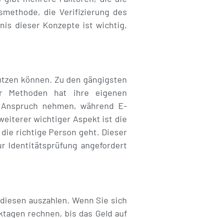
smethode, die Verifizierung des
is dieser Konzepte ist wichtig,
utzen können. Zu den gängigsten
er Methoden hat ihre eigenen
n Anspruch nehmen, während E-
weiterer wichtiger Aspekt ist die
 die richtige Person geht. Dieser
 Identitätsprüfung angefordert
 diesen auszahlen. Wenn Sie sich
ktagen rechnen, bis das Geld auf