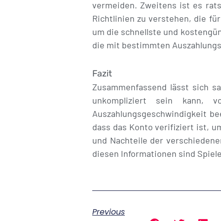
vermeiden. Zweitens ist es rat
Richtlinien zu verstehen, die f
um die schnellste und kostengüns
die mit bestimmten Auszahlung
Fazit
Zusammenfassend lässt sich sag
unkompliziert sein kann, v
Auszahlungsgeschwindigkeit beei
dass das Konto verifiziert ist, 
und Nachteile der verschiedenen
diesen Informationen sind Spiele
Previous