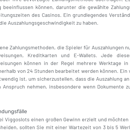
 beeinflussen können, darunter die gewählte Zahlung
itungszeiten des Casinos. Ein grundlegendes Verständn
 die Auszahlungsgeschwindigkeit zu haben.
edene Zahlungsmethoden, die Spieler für Auszahlungen n
isungen, Kreditkarten und E-Wallets. Jede dies
weisungen können in der Regel mehrere Werktage i
nnerhalb von 24 Stunden bearbeitet werden können. Ein 
twendig ist, um sicherzustellen, dass die Auszahlung an
 in Anspruch nehmen, insbesondere wenn Dokumente zur
ndungsfälle
 bei Viggoslots einen großen Gewinn erzielt und möchten
eiden, sollten Sie mit einer Wartezeit von 3 bis 5 Wer