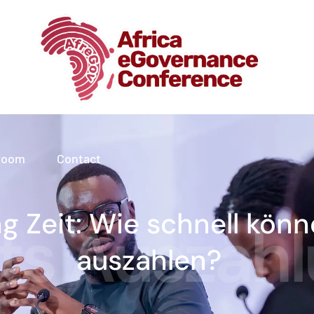
room
Contact
g Zeit: Wie schnell kön
ts Auszahl
auszahlen?