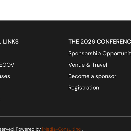
 LINKS
THE 2026 CONFERENC
Sponsorship Opportunit
REGOV
Venue & Travel
ases
Become a sponsor
Registration
s
served. Powered by
.
iMedia-Consulting