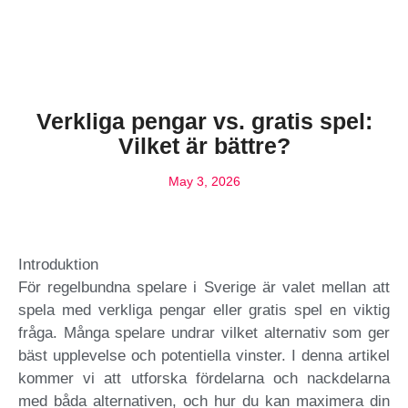
Verkliga pengar vs. gratis spel:
Vilket är bättre?
May 3, 2026
Introduktion
För regelbundna spelare i Sverige är valet mellan att
spela med verkliga pengar eller gratis spel en viktig
fråga. Många spelare undrar vilket alternativ som ger
bäst upplevelse och potentiella vinster. I denna artikel
kommer vi att utforska fördelarna och nackdelarna
med båda alternativen, och hur du kan maximera din