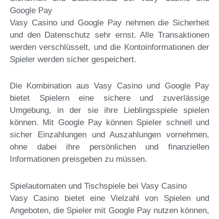
Google Pay
Vasy Casino und Google Pay nehmen die Sicherheit
und den Datenschutz sehr ernst. Alle Transaktionen
werden verschlüsselt, und die Kontoinformationen der
Spieler werden sicher gespeichert.
Die Kombination aus Vasy Casino und Google Pay
bietet Spielern eine sichere und zuverlässige
Umgebung, in der sie ihre Lieblingsspiele spielen
können. Mit Google Pay können Spieler schnell und
sicher Einzahlungen und Auszahlungen vornehmen,
ohne dabei ihre persönlichen und finanziellen
Informationen preisgeben zu müssen.
Spielautomaten und Tischspiele bei Vasy Casino
Vasy Casino bietet eine Vielzahl von Spielen und
Angeboten, die Spieler mit Google Pay nutzen können,