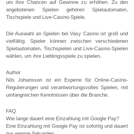
um ihre Chancen auf Gewinne zu erhöhen. Zu den
angebotenen Spielen gehören Spielautomaten,
Tischspiele und Live-Casino-Spiele.
Die Auswahl an Spielen bei Vasy Casino ist groß und
vielfältig. Spieler können zwischen verschiedenen
Spielautomaten, Tischspielen und Live-Casino-Spielen
wählen, um ihre Lieblingsspiele zu spielen.
Author
Nils Johansson ist ein Experte für Online-Casino-
Regulierungen und verantwortungsvolles Spielen, mit
umfangreichen Kenntnissen über die Branche.
FAQ
Wie lange dauert eine Einzahlung mit Google Pay?
Eine Einzahlung mit Google Pay ist sofortig und dauert
nur wenige Sekunden.