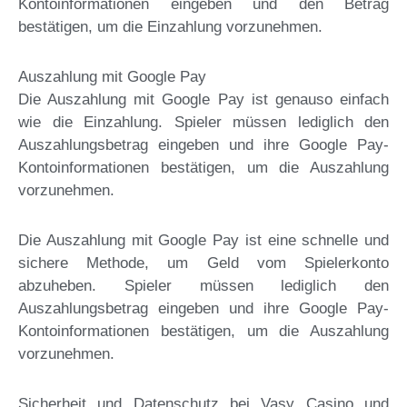
Kontoinformationen eingeben und den Betrag
bestätigen, um die Einzahlung vorzunehmen.
Auszahlung mit Google Pay
Die Auszahlung mit Google Pay ist genauso einfach
wie die Einzahlung. Spieler müssen lediglich den
Auszahlungsbetrag eingeben und ihre Google Pay-
Kontoinformationen bestätigen, um die Auszahlung
vorzunehmen.
Die Auszahlung mit Google Pay ist eine schnelle und
sichere Methode, um Geld vom Spielerkonto
abzuheben. Spieler müssen lediglich den
Auszahlungsbetrag eingeben und ihre Google Pay-
Kontoinformationen bestätigen, um die Auszahlung
vorzunehmen.
Sicherheit und Datenschutz bei Vasy Casino und