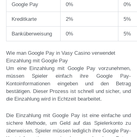
Google Pay
0%
0%
Kreditkarte
2%
5%
Banküberweisung
0%
5%
Wie man Google Pay in Vasy Casino verwendet
Einzahlung mit Google Pay
Um eine Einzahlung mit Google Pay vorzunehmen,
müssen Spieler einfach ihre Google Pay-
Kontoinformationen eingeben und den Betrag
bestätigen. Dieser Prozess ist schnell und sicher, und
die Einzahlung wird in Echtzeit bearbeitet.
Die Einzahlung mit Google Pay ist eine einfache und
sichere Methode, um Geld auf das Spielerkonto zu
überweisen. Spieler müssen lediglich ihre Google Pay-