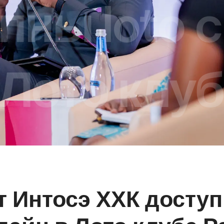
пны loto c
Лото клуб
 Интосэ ХХК доступ