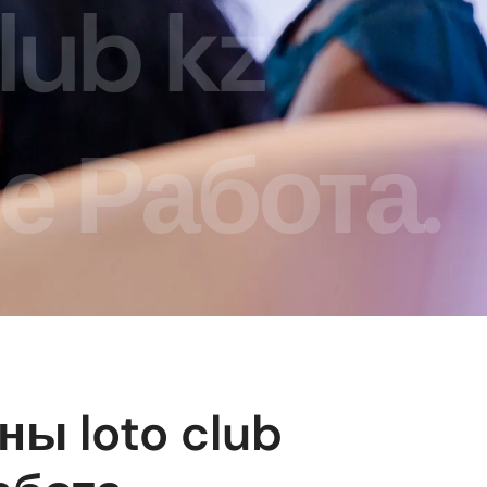
lub kz
е Работа.
ны loto club