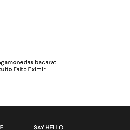
ragamonedas bacarat
uito Falto Eximir
E
SAY HELLO