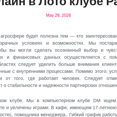
лайн в Лото клубе Р
May 28, 2026
агросфере будет полезна тем — кто заинтересова
зрачных условиях и возможностях. Мы постар
обы вы могли сделать осознанный выбор и чувст
ых и финансовых данных осуществляется с по
ластях следует уделить больше внимания клиента
анные с внутренними процессами. Помимо этого, усл
ти от того, где работает человек. Следует отм
 о стабильности и надежности партнерских отношен
рном клубе. Мы в компьютерном клубе DM ище
боте и увлечены играми. В кафе, имеющем 17-летнюю
остес, помощника менеджера,. Гибкий график работ