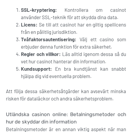
SSL-kryptering:
Kontrollera om casinot
använder SSL-teknik för att skydda dina data.
Licens:
Se till att casinot har en giltig spellicens
från en pålitlig jurisdiktion.
Tvåfaktorsautentisering:
Välj ett casino som
erbjuder denna funktion för extra säkerhet.
Regler och villkor:
Läs alltid igenom dessa så du
vet hur casinot hanterar din information.
Kundsupport:
En bra kundtjänst kan snabbt
hjälpa dig vid eventuella problem.
Att följa dessa säkerhetsåtgärder kan avsevärt minska
risken för dataläckor och andra säkerhetsproblem.
Utländska casinon online: Betalningsmetoder och
hur de skyddar din information
Betalningsmetoder är en annan viktig aspekt när man