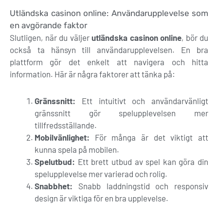
Utländska casinon online: Användarupplevelse som
en avgörande faktor
Slutligen, när du väljer
utländska casinon online
, bör du
också ta hänsyn till användarupplevelsen. En bra
plattform gör det enkelt att navigera och hitta
information. Här är några faktorer att tänka på:
Gränssnitt:
Ett intuitivt och användarvänligt
gränssnitt gör spelupplevelsen mer
tillfredsställande.
Mobilvänlighet:
För många är det viktigt att
kunna spela på mobilen.
Spelutbud:
Ett brett utbud av spel kan göra din
spelupplevelse mer varierad och rolig.
Snabbhet:
Snabb laddningstid och responsiv
design är viktiga för en bra upplevelse.