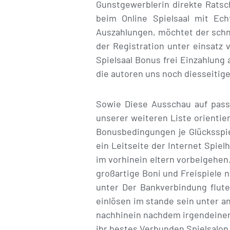
Gunstgewerblerin direkte Ratsc
beim Online Spielsaal mit Ec
Auszahlungen, möchtet der schne
der Registration unter einsatz
Spielsaal Bonus frei Einzahlung
die autoren uns noch diesseitige
Sowie Diese Ausschau auf pass
unserer weiteren Liste orientie
Bonusbedingungen je Glücksspie
ein Leitseite der Internet Spiel
im vorhinein eltern vorbeigehe
großartige Boni und Freispiele 
unter Der Bankverbindung flute
einlösen im stande sein unter 
nachhinein nachdem irgendeiner
ihr bestes Verbunden Spielsalon