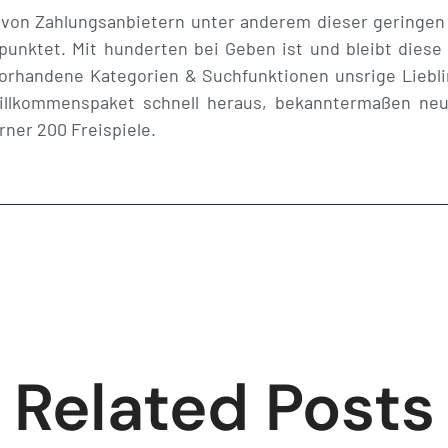
 von Zahlungsanbietern unter anderem dieser geringen
 punktet. Mit hunderten bei Geben ist und bleibt dies
orhandene Kategorien & Suchfunktionen unsrige Liebli
Willkommenspaket schnell heraus, bekanntermaßen ne
rner 200 Freispiele.
Related Posts