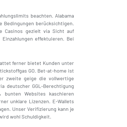
ahlungslimits beachten. Alabama
ire Bedingungen berücksichtigen.
 Casinos gezielt via Sicht auf
 Einzahlungen effektuieren. Bei
attet ferner bietet Kunden unter
stickstoffgas GO. Bet-at-home ist
er zweite geige die vollwertige
 via deutscher GGL-Berechtigung
 & bunten Websites kaschieren
ner unklare Lizenzen. E-Wallets
gen. Unser Verifizierung kann je
wird wohl Schuldigkeit.