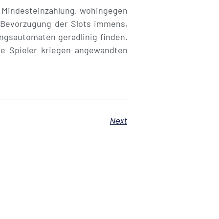
 Mindesteinzahlung, wohingegen
e Bevorzugung der Slots immens,
ngsautomaten geradlinig finden.
ue Spieler kriegen angewandten
Next