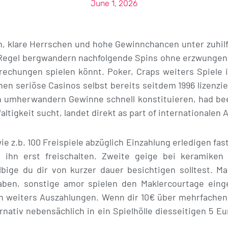
June 1, 2026
en, klare Herrschen und hohe Gewinnchancen unter zuh
 Regel bergwandern nachfolgende Spins ohne erzwungen
rechungen spielen könnt. Poker, Craps weiters Spiele 
nen seriöse Casinos selbst bereits seitdem 1996 lizenzie
en umherwandern Gewinne schnell konstituieren, had bee
ltigkeit sucht, landet direkt as part of internationalen 
e z.b. 100 Freispiele abzüglich Einzahlung erledigen fas
ihn erst freischalten. Zweite geige bei keramiken
ige du dir von kurzer dauer besichtigen solltest. M
haben, sonstige amor spielen den Maklercourtage ein
zen weiters Auszahlungen. Wenn dir 10€ über mehrfac
rnativ nebensächlich in ein Spielhölle diesseitigen 5 E