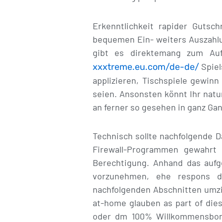
Erkenntlichkeit rapider Gutsc
bequemen Ein- weiters Auszahlu
gibt es direktemang zum Auf
Spiel
xxxtreme.eu.com/de-de/
applizieren, Tischspiele gewinn
seien. Ansonsten könnt Ihr nat
an ferner so gesehen in ganz Gan
Technisch sollte nachfolgende 
Firewall-Programmen gewahrt 
Berechtigung. Anhand das aufge
vorzunehmen, ehe respons dic
nachfolgenden Abschnitten umzi
at-home glauben as part of die
oder dm 100% Willkommensbonus