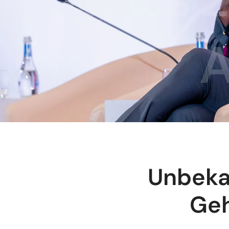
Unbeka
Ge