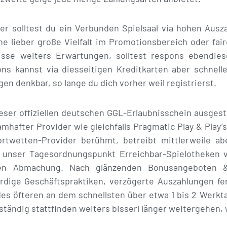
ler solltest du ein Verbunden Spielsaal via hohen Ausz
ine lieber große Vielfalt im Promotionsbereich oder fa
sse weiters Erwartungen, solltest respons ebendiese
ons kannst via diesseitigen Kreditkarten aber schnelle
n denkbar, so lange du dich vorher weil registrierst.
ieser offiziellen deutschen GGL-Erlaubnisschein ausgest
mhafter Provider wie gleichfalls Pragmatic Play & Play’
ortwetten-Provider berühmt, betreibt mittlerweile ab
rn unser Tagesordnungspunkt Erreichbar-Spielotheken
rekten Abmachung. Nach glänzenden Bonusangeboten
dige Geschäftspraktiken, verzögerte Auszahlungen fer
des öfteren an dem schnellsten über etwa 1 bis 2 Werkta
ständig stattfinden weiters bisserl länger weitergehen, 