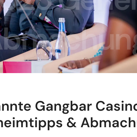
Abmachun
nnte Gangbar Casin
heimtipps & Abmach