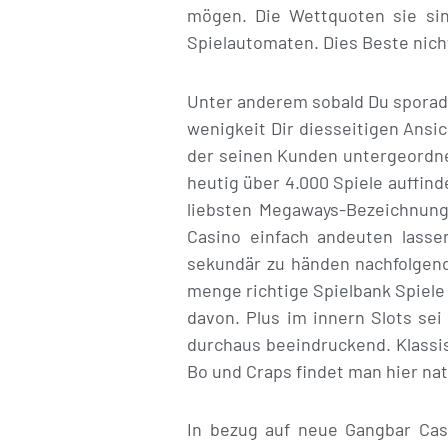
mögen. Die Wettquoten sie si
Spielautomaten. Dies Beste nich
Unter anderem sobald Du sporadi
wenigkeit Dir diesseitigen Ansi
der seinen Kunden untergeordne
heutig über 4.000 Spiele auffin
liebsten Megaways-Bezeichnung 
Casino einfach andeuten lassen
sekundär zu händen nachfolgend
menge richtige Spielbank Spiele
davon. Plus im innern Slots se
durchaus beeindruckend. Klassisc
Bo und Craps findet man hier nat
In bezug auf neue Gangbar Casi