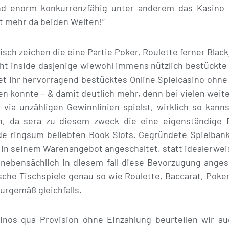
nd enorm konkurrenzfähig unter anderem das Kasino 
t mehr da beiden Welten!”
sch zeichen die eine Partie Poker, Roulette ferner Blac
cht inside dasjenige wiewohl immens nützlich bestückte 
t ihr hervorragend bestücktes Online Spielcasino ohne
den konnte – & damit deutlich mehr, denn bei vielen wei
via unzähligen Gewinnlinien spielst, wirklich so kann
, da sera zu diesem zweck die eine eigenständige Be
e ringsum beliebten Book Slots. Gegründete Spielbank b
 in seinem Warenangebot angeschaltet, statt idealerwei
i nebensächlich in diesem fall diese Bevorzugung ange
he Tischspiele genau so wie Roulette, Baccarat, Poker, 
urgemäß gleichfalls.
nos qua Provision ohne Einzahlung beurteilen wir au