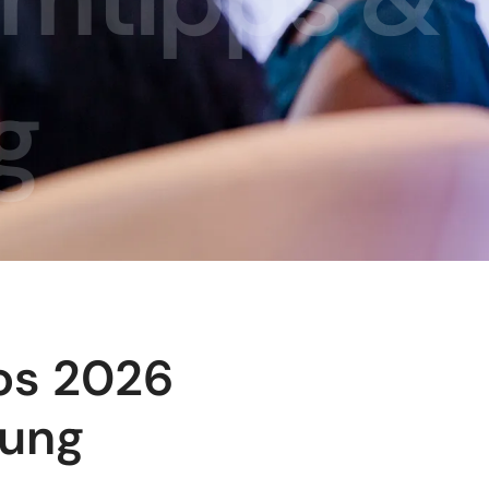
g
os 2026
ung