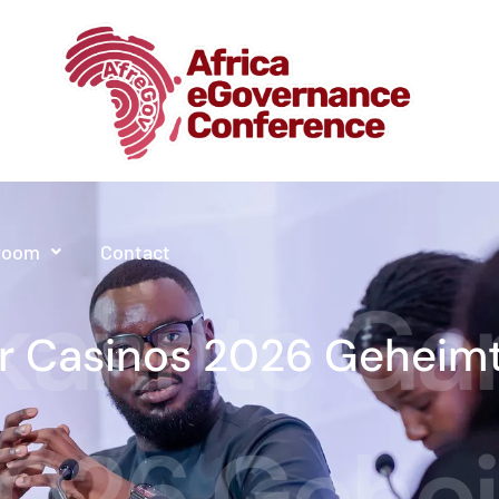
room
Contact
kannte Ga
r Casinos 2026 Geheim
2026 Gehe