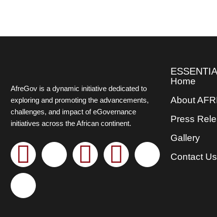
ESSENTIA
Home
AfreGov is a dynamic initiative dedicated to
About AF
exploring and promoting the advancements,
challenges, and impact of eGovernance
Press Rel
initiatives across the African continent.
Gallery
F
L
X
Y
I
T
Contact Us
a
i
-
o
n
h
c
n
t
u
s
r