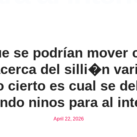
e se podrí­an mover
cerca del silli�n var
o cierto es cual se d
ndo ninos para al int
April 22, 2026