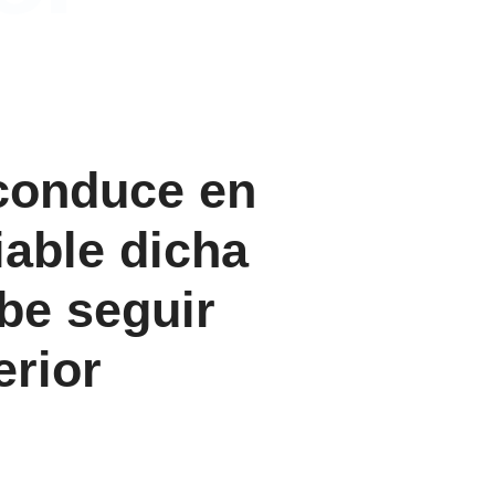
 conduce en
iable dicha
ebe seguir
erior