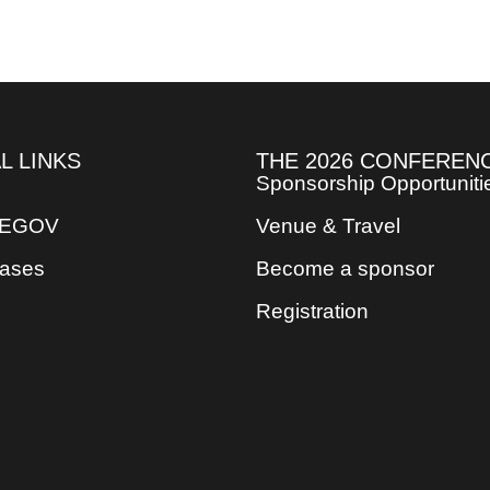
L LINKS
THE 2026 CONFEREN
Sponsorship Opportuniti
REGOV
Venue & Travel
eases
Become a sponsor
Registration