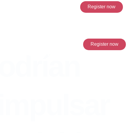
Register now
sar acerca del silli�n
Register now
eguir estando ninos para
odrí­an
impulsar