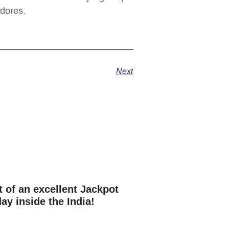
adores.
Next
 of an excellent Jackpot
ay inside the India!