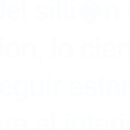
el silli�n 
on, lo cier
eguir esta
ra al interi