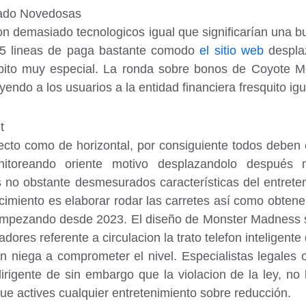
ado Novedosas
on demasiado tecnologicos igual que significarían una 
5 lineas de paga bastante comodo
el sitio web
desplaz
bito muy especial. La ronda sobre bonos de Coyote 
endo a los usuarios a la entidad financiera fresquito ig
t
ecto como de horizontal, por consiguiente todos deben
nitoreando oriente motivo desplazandolo después 
los no obstante desmesurados características del entret
cimiento es elaborar rodar las carretes así­ como obte
empezando desde 2023. El diseño de Monster Madness ser
ores referente a circulacion la trato telefon inteligente 
n niega a comprometer el nivel. Especialistas legales or
rigente de sin embargo que la violacion de la ley, no 
que actives cualquier entretenimiento sobre reducción.