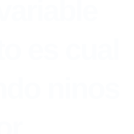
variable
to es cual
ndo ninos
or