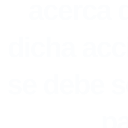
acerca d
dicha acci
se debe s
pa