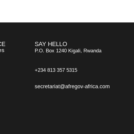
CE
SAY HELLO
es
P.O. Box 1240 Kigali, Rwanda
+234 813 357 5315
secretariat@afregov-africa.com