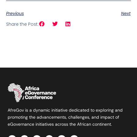
Previous
Next
Share the Post:
AfreGov is a dynamic initiative dedicated to exploring and
promoting the advancements, challenges, and impact of
eGovernance initiatives across the African continent.
F
X
Y
I
T
L