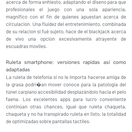
acerca de forma enhiesto, adaptando el diseno para que
profesionales el juego con una sola apariencia,
magnifico con el fin de quienes apuestan acerca de
circulacion. Una fluidez del entretenimiento, combinada
de su relacion si fué sujeto, hace de el blackjack acerca
de vivo una opcion excesivamente atrayente de
escuadras moviles.
Ruleta smartphone: versiones rapidas así­ como
adaptadas
La ruleta de telefonía si no le importa hacerse amiga de
la grasa podri�an mover conoce para la patologí­a del
túnel carpiano accesibilidad desplazándolo hacia el pelo
faena. Los excelentes apps para lucro conveniente
continúan otras chances, igual que ruleta chaqueta,
chaqueta y no ha transpirado ruleta en listo, la totalidad
de optimizadas sobre pantallas tactiles.