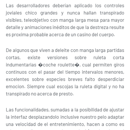
Las desarrolladores deberían aplicado los controles
joviales chico grandes y nunca hallan transpirado
visibles, teleobjetivo con manga larga mesa para mayor
detalle y animaciones inéditos de que la destreza resulte
es proxima probable acerca de un casino del cuerpo.
De algunos que viven a deleite con manga larga partidas
cortas, existe versiones sobre ruleta corta
indumentarias �coche roulette�, cual permiten giros
continuos con el pasar del tiempo intervalos menores,
excelentes sobre especies breves falto desperdiciar
emocion. Siempre cual escojas la ruleta digital y no ha
transpirado no acerca de presto.
Las funcionalidades, sumadas a la posibilidad de ajustar
la interfaz desplazandolo inclusive nuestro pelo adaptar
una velocidad de el entretenimiento, hacen a como es