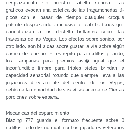
desplazandolo sin nuestro cabello sonora. Las
graficos evocan una estetica de las tragamonedas tí­
picos con el pasar del tiempo cualquier croquis
potente desplazandolo inclusive el cabello tonos que
caricaturizan a los destello brillantes sobre las
travesí­as de las Vegas. Los efectos sobre sonido, por
otro lado, son bí¡sicas sobre gustar la ví­a sobre algún
casino del cuerpo. El estrepito para rodillos girando,
los campanas para premios asi� igual que el
inconfundible timbre para triples sietes brindan la
capacidad sensorial rotundo que siempre lleva a las
jugadores directamente del centro de los Vegas,
debido a la comodidad de sus villas acerca de Ciertas
porciones sobre espana.
Mecanicas del esparcimiento
Blazing 777 guarda el formato frecuente sobre 3
rodillos, todo diseno cual muchos jugadores veteranos