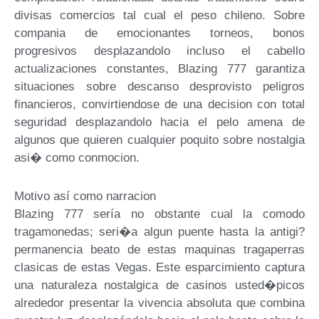
divisas comercios tal cual el peso chileno. Sobre
compania de emocionantes torneos, bonos
progresivos desplazandolo incluso el cabello
actualizaciones constantes, Blazing 777 garantiza
situaciones sobre descanso desprovisto peligros
financieros, convirtiendose de una decision con total
seguridad desplazandolo hacia el pelo amena de
algunos que quieren cualquier poquito sobre nostalgia
asi� como conmocion.
Motivo así­ como narracion
Blazing 777 serí­a no obstante cual la comodo
tragamonedas; seri�a algun puente hasta la antigi?
permanencia beato de estas maquinas tragaperras
clasicas de estas Vegas. Este esparcimiento captura
una naturaleza nostalgica de casinos usted�picos
alrededor presentar la vivencia absoluta que combina