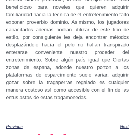
beneficioso para noveles que quieren adquirir
familiaridad hacia la tecnica de el entretenimiento falto
exponer proverbio dominio. Asimismo, los jugadores
capacitados ademas podran utilizar de este tipo de
estilo, por consiguiente les deja encontrar métodos
desplazándolo hacia el pelo no hallan transpirado
enterarse conveniente nuestro proceder del
entretenimiento. Sobre algún país igual que Ciertas
zonas de espana, adonde nuestro porton a los
plataformas de esparcimiento suele variar, adquirir
gozar sobre la tragaperras regalado es cualquier
manera costoso así­ como accesible con el fin de las
entusiastas de estas tragamonedas.
Previous
Next