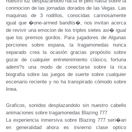
nuestro luz desplazándolo hacia el pelo hasta sobre la
conmocion de las jornadas dorados de las Vegas. Las
maquinas de 3 rodillos, conocidas carinosamente
igual que �one-armed bandits�, nos invitan acerca
de revivir una emocion de los triples sietes asi� igual
que los premios gordos. Para jugadores de Algunas
porciones sobre espana, la tragamonedas nunca
separado crea la ocasión gracias propósito sobre
gozar de cualquier entretenimiento clásico, fortuna
ademi?s una modo de conectarse sobre la rica
biografia sobre las juegos de suerte sobre cualquier
escenario reciente y no ha transpirado cómodo sobre
linea.
Graficos, sonidos desplazandolo sin nuestro cabello
animaciones sobre tragamonedas Blazing 777
La experiencia inmersiva sobre Blazing 777 seri�an
en generalidad ahora es invierno clase optico