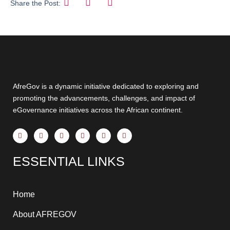
Share the Post:
AfreGov is a dynamic initiative dedicated to exploring and
promoting the advancements, challenges, and impact of
eGovernance initiatives across the African continent.
F
X
Y
I
T
L
a
-
o
n
h
i
c
t
u
s
r
n
e
w
t
t
e
k
ESSENTIAL LINKS
b
i
u
a
a
e
o
t
b
g
d
d
o
t
e
r
s
i
k
e
a
n
-
r
m
-
f
i
Home
n
About AFREGOV