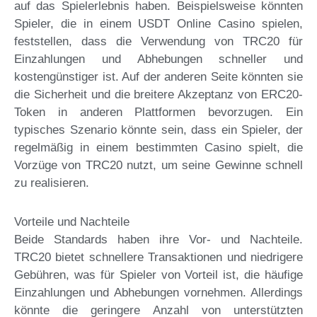
auf das Spielerlebnis haben. Beispielsweise könnten
Spieler, die in einem USDT Online Casino spielen,
feststellen, dass die Verwendung von TRC20 für
Einzahlungen und Abhebungen schneller und
kostengünstiger ist. Auf der anderen Seite könnten sie
die Sicherheit und die breitere Akzeptanz von ERC20-
Token in anderen Plattformen bevorzugen. Ein
typisches Szenario könnte sein, dass ein Spieler, der
regelmäßig in einem bestimmten Casino spielt, die
Vorzüge von TRC20 nutzt, um seine Gewinne schnell
zu realisieren.
Vorteile und Nachteile
Beide Standards haben ihre Vor- und Nachteile.
TRC20 bietet schnellere Transaktionen und niedrigere
Gebühren, was für Spieler von Vorteil ist, die häufige
Einzahlungen und Abhebungen vornehmen. Allerdings
könnte die geringere Anzahl von unterstützten