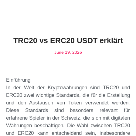
TRC20 vs ERC20 USDT erklärt
June 19, 2026
Einführung
In der Welt der Kryptowährungen sind TRC20 und
ERC20 zwei wichtige Standards, die für die Erstellung
und den Austausch von Token verwendet werden.
Diese Standards sind besonders relevant für
erfahrene Spieler in der Schweiz, die sich mit digitalen
Währungen beschäftigen. Die Wahl zwischen TRC20
und ERC20 kann entscheidend sein, insbesondere