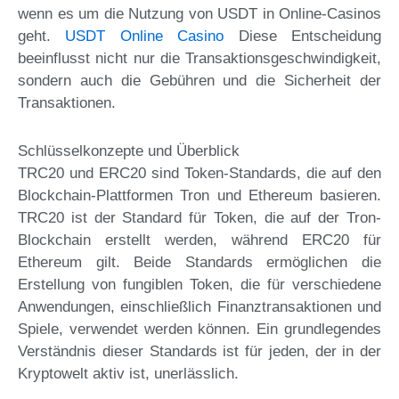
wenn es um die Nutzung von USDT in Online-Casinos
geht.
USDT Online Casino
Diese Entscheidung
beeinflusst nicht nur die Transaktionsgeschwindigkeit,
sondern auch die Gebühren und die Sicherheit der
Transaktionen.
Schlüsselkonzepte und Überblick
TRC20 und ERC20 sind Token-Standards, die auf den
Blockchain-Plattformen Tron und Ethereum basieren.
TRC20 ist der Standard für Token, die auf der Tron-
Blockchain erstellt werden, während ERC20 für
Ethereum gilt. Beide Standards ermöglichen die
Erstellung von fungiblen Token, die für verschiedene
Anwendungen, einschließlich Finanztransaktionen und
Spiele, verwendet werden können. Ein grundlegendes
Verständnis dieser Standards ist für jeden, der in der
Kryptowelt aktiv ist, unerlässlich.