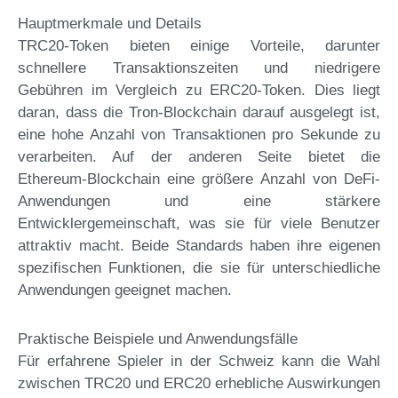
Hauptmerkmale und Details
TRC20-Token bieten einige Vorteile, darunter
schnellere Transaktionszeiten und niedrigere
Gebühren im Vergleich zu ERC20-Token. Dies liegt
daran, dass die Tron-Blockchain darauf ausgelegt ist,
eine hohe Anzahl von Transaktionen pro Sekunde zu
verarbeiten. Auf der anderen Seite bietet die
Ethereum-Blockchain eine größere Anzahl von DeFi-
Anwendungen und eine stärkere
Entwicklergemeinschaft, was sie für viele Benutzer
attraktiv macht. Beide Standards haben ihre eigenen
spezifischen Funktionen, die sie für unterschiedliche
Anwendungen geeignet machen.
Praktische Beispiele und Anwendungsfälle
Für erfahrene Spieler in der Schweiz kann die Wahl
zwischen TRC20 und ERC20 erhebliche Auswirkungen