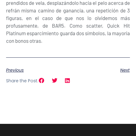
prendidos de vela, desplazándolo hacia el pelo acerca de
refrán misma camino de ganancia, una repetición de 3
figuras, en el caso de que nos lo olvidemos más
profusamente, de BAR5. Como scatter, Quick Hit
Platinum esparcimiento guarda dos símbolos, la mayorí­a
con bonos otras.
Previous
Next
Share the Post: