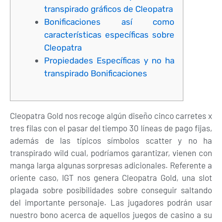
transpirado gráficos de Cleopatra
Bonificaciones así­ como
características específicas sobre
Cleopatra
Propiedades Específicas y no ha
transpirado Bonificaciones
Cleopatra Gold nos recoge algún diseño cinco carretes x
tres filas con el pasar del tiempo 30 líneas de pago fijas,
además de las típicos símbolos scatter y no ha
transpirado wild cual, podrí­amos garantizar, vienen con
manga larga algunas sorpresas adicionales. Referente a
oriente caso, IGT nos genera Cleopatra Gold, una slot
plagada sobre posibilidades sobre conseguir saltando
del importante personaje.
Las jugadores podrán usar
nuestro bono acerca de aquellos juegos de casino a su