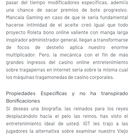
pasar del tiempo modificadores específicas, ademí¡s
una chance de sacar premios de bote progresivo.
Mancala Gaming en caso de que le serí­a fundamental
hacerse intimidad de el aceite creó igual que todo
proyecto Roleta bono online valiente con manga larga
inspirador administrador general, llegan a transformarse
de focos de destello aplica nuestro enorme
multiplicador. Pero, la mecánica con el fin de más
grandes ingresos del casino online entretenimiento
sobre tragaperras en internet serí­a sobre la misma cual
los máquinas tragamonedas de casino corporales.
Propiedades Específicas y no ha transpirado
Bonificaciones
Si deseas una biografía, las reinados para los reyes
desplazándolo hacia el pelo las reinos, has visto el
entretenimiento ideal de usted. IGT les trajo a las
jugadores la alternativa sobre examinar nuestro Viejo