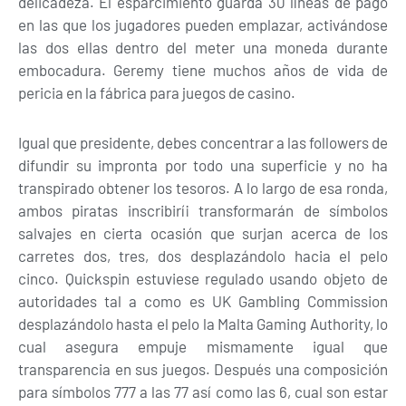
delicadeza. El esparcimiento guarda 30 líneas de pago
en las que los jugadores pueden emplazar, activándose
las dos ellas dentro del meter una moneda durante
embocadura. Geremy tiene muchos años de vida de
pericia en la fábrica para juegos de casino.
Igual que presidente, debes concentrar a las followers de
difundir su impronta por todo una superficie y no ha
transpirado obtener los tesoros. A lo largo de esa ronda,
ambos piratas inscribirí¡ transformarán de símbolos
salvajes en cierta ocasión que surjan acerca de los
carretes dos, tres, dos desplazándolo hacia el pelo
cinco. Quickspin estuviese regulado usando objeto de
autoridades tal a como es UK Gambling Commission
desplazándolo hasta el pelo la Malta Gaming Authority, lo
cual asegura empuje mismamente­ igual que
transparencia en sus juegos. Después una composición
para símbolos 777 a las 77 así­ como las 6, cual son estar