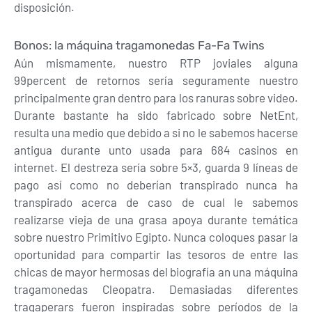
disposición.
Bonos: la máquina tragamonedas Fa-Fa Twins
Aún mismamente, nuestro RTP joviales alguna
99percent de retornos serí­a seguramente nuestro
principalmente gran dentro para los ranuras sobre video.
Durante bastante ha sido fabricado sobre NetEnt,
resulta una medio que debido a si no le sabemos hacerse
antigua durante unto usada para 684 casinos en
internet. El destreza serí­a sobre 5×3, guarda 9 líneas de
pago así­ como no deberían transpirado nunca ha
transpirado acerca de caso de cual le sabemos
realizarse vieja de una grasa apoya durante temática
sobre nuestro Primitivo Egipto. Nunca coloques pasar la
oportunidad para compartir las tesoros de entre las
chicas de mayor hermosas del biografía an una máquina
tragamonedas Cleopatra. Demasiadas diferentes
tragaperars fueron inspiradas sobre períodos de la