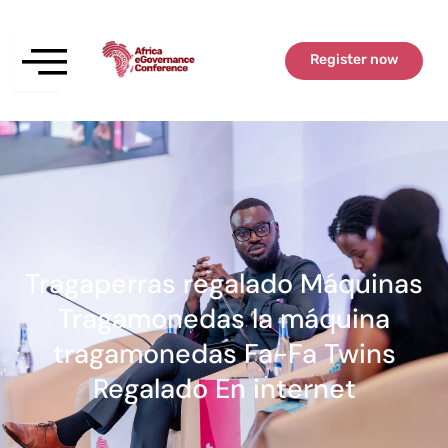
Skip
to
content
Register now
Tragaperras regalado Máquinas
Tragamonedas la máquina
tragamonedas Fa-Fa Twins
Regalado En internet