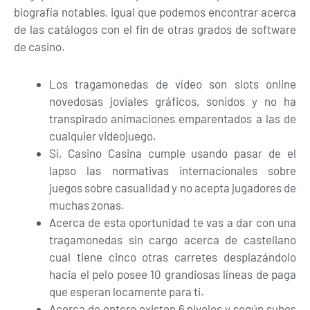
biografía notables, igual que podemos encontrar acerca
de las catálogos con el fin de otras grados de software
de casino.
Los tragamonedas de vídeo son slots online
novedosas joviales gráficos, sonidos y no ha
transpirado animaciones emparentados a las de
cualquier videojuego.
Sí, Casino Casina cumple usando pasar de el
lapso las normativas internacionales sobre
juegos sobre casualidad y no acepta jugadores de
muchas zonas.
Acerca de esta oportunidad te vas a dar con una
tragamonedas sin cargo acerca de castellano
cual tiene cinco otras carretes desplazándolo
hacia el pelo posee 10 grandiosas líneas de paga
que esperan locamente para ti.
Acerca de entero existen 6 niveles y según subes