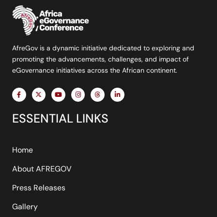
AfreGov is a dynamic initiative dedicated to exploring and
promoting the advancements, challenges, and impact of
eGovernance initiatives across the African continent.
F
X
Y
I
T
L
a
-
o
n
h
i
c
t
u
s
r
n
e
w
t
t
e
k
ESSENTIAL LINKS
b
i
u
a
a
e
o
t
b
g
d
d
o
t
e
r
s
i
k
e
a
n
-
r
m
-
f
i
Home
n
About AFREGOV
Press Releases
Gallery