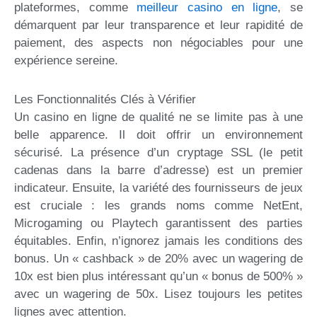
plateformes, comme
meilleur casino en ligne
, se
démarquent par leur transparence et leur rapidité de
paiement, des aspects non négociables pour une
expérience sereine.
Les Fonctionnalités Clés à Vérifier
Un casino en ligne de qualité ne se limite pas à une
belle apparence. Il doit offrir un environnement
sécurisé. La présence d’un cryptage SSL (le petit
cadenas dans la barre d’adresse) est un premier
indicateur. Ensuite, la variété des fournisseurs de jeux
est cruciale : les grands noms comme NetEnt,
Microgaming ou Playtech garantissent des parties
équitables. Enfin, n’ignorez jamais les conditions des
bonus. Un « cashback » de 20% avec un wagering de
10x est bien plus intéressant qu’un « bonus de 500% »
avec un wagering de 50x. Lisez toujours les petites
lignes avec attention.