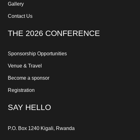
Gallery
Contact Us
THE 2026 CONFERENCE
Sponsorship Opportunities
Venue & Travel
Become a sponsor
Registration
SAY HELLO
P.O. Box 1240 Kigali, Rwanda