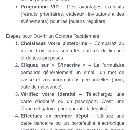
Programme VIP :
Des avantages exclusifs
(retraits prioritaires, cadeaux, invitations à des
événements) pour les joueurs réguliers.
Étapes pour Ouvrir un Compte Rapidement
Choisissez votre plateforme
– Comparez au
moins trois sites selon les critères de licence
et de jeux proposés.
Cliquez sur « S’inscrire »
– Le formulaire
demande généralement un email, un mot de
passe et vos informations personnelles (nom,
date de naissance).
Vérifiez votre identité
– Téléchargez une
carte d’identité ou un passeport. C’est une
étape obligatoire pour garantir la légalité.
Effectuez un premier dépôt
– Utilisez une
carte bancaire ou un portefeuille électronique