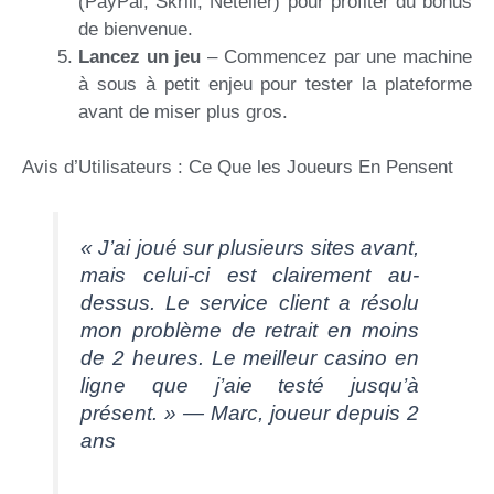
(PayPal, Skrill, Neteller) pour profiter du bonus
de bienvenue.
Lancez un jeu
– Commencez par une machine
à sous à petit enjeu pour tester la plateforme
avant de miser plus gros.
Avis d’Utilisateurs : Ce Que les Joueurs En Pensent
« J’ai joué sur plusieurs sites avant,
mais celui-ci est clairement au-
dessus. Le service client a résolu
mon problème de retrait en moins
de 2 heures. Le meilleur casino en
ligne que j’aie testé jusqu’à
présent. » —
Marc, joueur depuis 2
ans