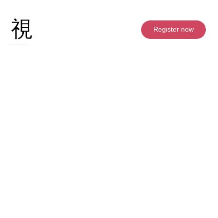
Skip
to
content
Register now
Tikitaka casino ⭐️ Online spelen in
België