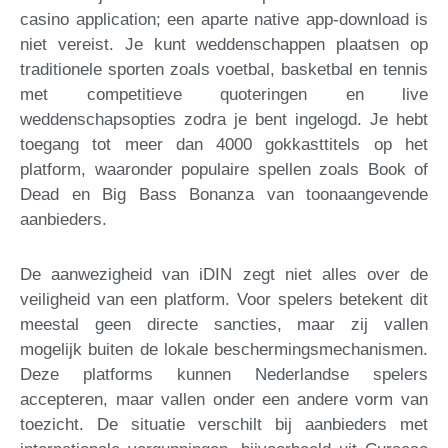
casino application; een aparte native app-download is
niet vereist. Je kunt weddenschappen plaatsen op
traditionele sporten zoals voetbal, basketbal en tennis
met competitieve quoteringen en live
weddenschapsopties zodra je bent ingelogd. Je hebt
toegang tot meer dan 4000 gokkasttitels op het
platform, waaronder populaire spellen zoals Book of
Dead en Big Bass Bonanza van toonaangevende
aanbieders.
De aanwezigheid van iDIN zegt niet alles over de
veiligheid van een platform. Voor spelers betekent dit
meestal geen directe sancties, maar zij vallen
mogelijk buiten de lokale beschermingsmechanismen.
Deze platforms kunnen Nederlandse spelers
accepteren, maar vallen onder een andere vorm van
toezicht. De situatie verschilt bij aanbieders met