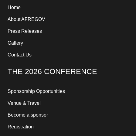
-
r
m
-
f
i
Home
n
About AFREGOV
Press Releases
Gallery
Contact Us
THE 2026 CONFERENCE
Sponsorship Opportunities
Venue & Travel
Become a sponsor
Registration