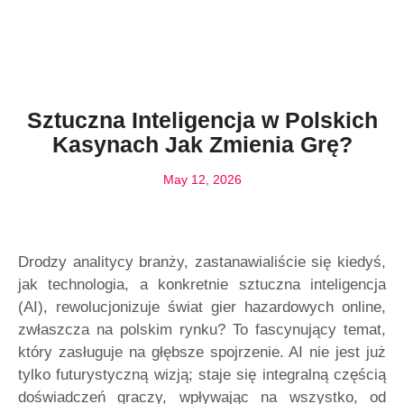
Sztuczna Inteligencja w Polskich
Kasynach Jak Zmienia Grę?
May 12, 2026
Drodzy analitycy branży, zastanawialiście się kiedyś,
jak technologia, a konkretnie sztuczna inteligencja
(AI), rewolucjonizuje świat gier hazardowych online,
zwłaszcza na polskim rynku? To fascynujący temat,
który zasługuje na głębsze spojrzenie. AI nie jest już
tylko futurystyczną wizją; staje się integralną częścią
doświadczeń graczy, wpływając na wszystko, od