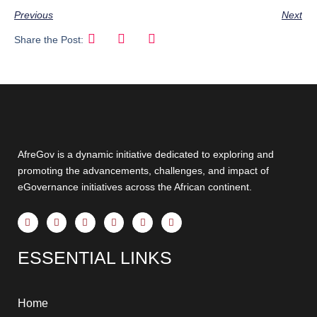
Previous
Next
Share the Post:
AfreGov is a dynamic initiative dedicated to exploring and
promoting the advancements, challenges, and impact of
eGovernance initiatives across the African continent.
F
X
Y
I
T
L
a
-
o
n
h
i
c
t
u
s
r
n
e
w
t
t
e
k
ESSENTIAL LINKS
b
i
u
a
a
e
o
t
b
g
d
d
o
t
e
r
s
i
k
e
a
n
-
r
m
-
f
i
Home
n