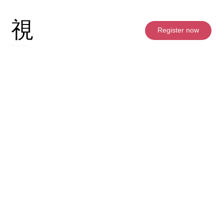
Skip
to
content
Register now
Sztuczna Inteligencja w Polskich
Kasynach Jak Zmienia Grę?