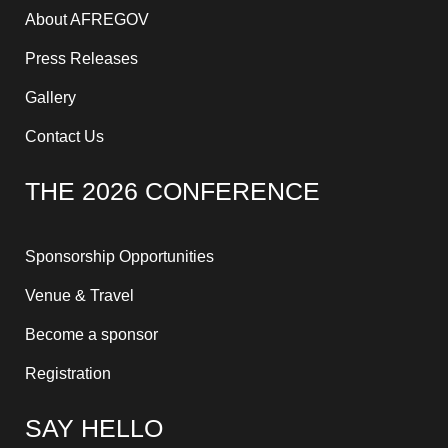
About AFREGOV
Press Releases
Gallery
Contact Us
THE 2026 CONFERENCE
Sponsorship Opportunities
Venue & Travel
Become a sponsor
Registration
SAY HELLO