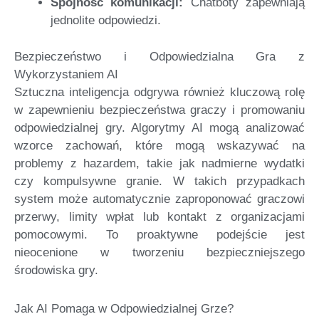
Spójność komunikacji:
Chatboty zapewniają
jednolite odpowiedzi.
Bezpieczeństwo i Odpowiedzialna Gra z
Wykorzystaniem AI
Sztuczna inteligencja odgrywa również kluczową rolę
w zapewnieniu bezpieczeństwa graczy i promowaniu
odpowiedzialnej gry. Algorytmy AI mogą analizować
wzorce zachowań, które mogą wskazywać na
problemy z hazardem, takie jak nadmierne wydatki
czy kompulsywne granie. W takich przypadkach
system może automatycznie zaproponować graczowi
przerwy, limity wpłat lub kontakt z organizacjami
pomocowymi. To proaktywne podejście jest
nieocenione w tworzeniu bezpieczniejszego
środowiska gry.
Jak AI Pomaga w Odpowiedzialnej Grze?