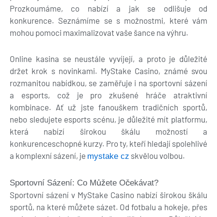
Prozkoumáme, co nabízí a jak se odlišuje od
konkurence. Seznámíme se s možnostmi, které vám
mohou pomoci maximalizovat vaše šance na výhru.
Online kasina se neustále vyvíjejí, a proto je důležité
držet krok s novinkami. MyStake Casino, známé svou
rozmanitou nabídkou, se zaměřuje i na sportovní sázení
a esports, což je pro zkušené hráče atraktivní
kombinace. Ať už jste fanouškem tradičních sportů,
nebo sledujete esports scénu, je důležité mít platformu,
která nabízí širokou škálu možností a
konkurenceschopné kurzy. Pro ty, kteří hledají spolehlivé
a komplexní sázení, je
skvělou volbou.
mystake cz
Sportovní Sázení: Co Můžete Očekávat?
Sportovní sázení v MyStake Casino nabízí širokou škálu
sportů, na které můžete sázet. Od fotbalu a hokeje, přes