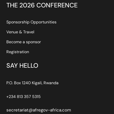
THE 2026 CONFERENCE
Sponsorship Opportunities
Venue & Travel
Become a sponsor
Registration
SAY HELLO
P.O. Box 1240 Kigali, Rwanda
+234 813 357 5315
secretariat@afregov-africa.com