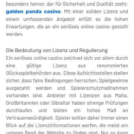
besonders hervor, der für Sicherheit und Qualität steht:
. Mit einer soliden Lizenz und
golden panda casino
einem umfassenden Angebot erfüllt es die hohen
Erwartungen, die an ein seriöses online casino gestellt
werden.
Die Bedeutung von Lizenz und Regulierung
Ein seriöses online casino zeichnet sich vor allem durch
eine gültige Lizenz aus renommierten
Glücksspielbehörden aus. Diese Aufsichtsstellen stellen
sicher, dass faire Bedingungen herrschen, Spielgewinne
ausgezahlt werden und Spielerschutzmaßnahmen
vorhanden sind. Anbieter mit Lizenzen aus Malta,
Großbritannien oder Gibraltar haben strenge Prüfungen
durchlaufen und bieten ein hohes Maß an
Vertrauenswürdigkeit. Spieler sollten daher immer einen
Blick auf die Lizenzinformationen werfen, die meist am
unteren Rand der Website zu finden sind. Nur so kann