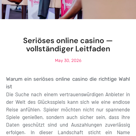
Seriöses online casino —
vollständiger Leitfaden
May 30, 2026
Warum ein seriöses online casino die richtige Wahl
ist
Die Suche nach einem vertrauenswürdigen Anbieter in
der Welt des Glücksspiels kann sich wie eine endlose
Reise anfühlen. Spieler möchten nicht nur spannende
Spiele genießen, sondern auch sicher sein, dass ihre
Daten geschützt sind und Auszahlungen zuverlässig
erfolgen. In dieser Landschaft sticht ein Name