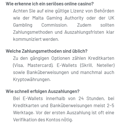
Wie erkenne ich ein seriöses online casino?
Achten Sie auf eine gültige Lizenz von Behörden
wie der Malta Gaming Authority oder der UK
Gambling Commission. Zudem sollten
Zahlungsmethoden und Auszahlungsfristen klar
kommuniziert werden.
Welche Zahlungsmethoden sind üblich?
Zu den gängigen Optionen zählen Kreditkarten
(Visa, Mastercard), E-Wallets (Skrill, Neteller)
sowie Banküberweisungen und manchmal auch
Kryptowährungen.
Wie schnell erfolgen Auszahlungen?
Bei E-Wallets innerhalb von 24 Stunden, bei
Kreditkarten und Banküberweisungen meist 2–5
Werktage. Vor der ersten Auszahlung ist oft eine
Verifikation des Kontos nötig.