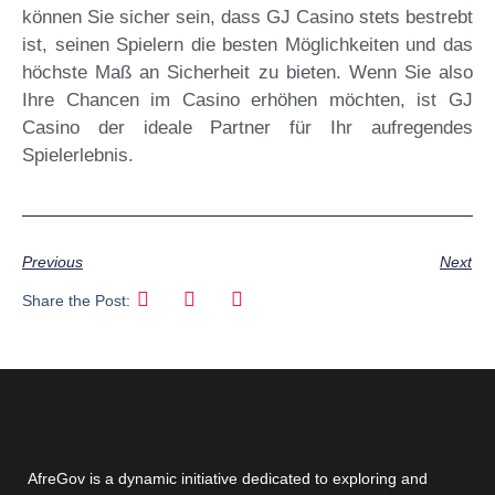
können Sie sicher sein, dass GJ Casino stets bestrebt
ist, seinen Spielern die besten Möglichkeiten und das
höchste Maß an Sicherheit zu bieten. Wenn Sie also
Ihre Chancen im Casino erhöhen möchten, ist GJ
Casino der ideale Partner für Ihr aufregendes
Spielerlebnis.
Previous
Next
Share the Post:
AfreGov is a dynamic initiative dedicated to exploring and