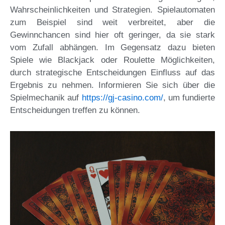
Wahrscheinlichkeiten und Strategien. Spielautomaten
zum Beispiel sind weit verbreitet, aber die
Gewinnchancen sind hier oft geringer, da sie stark
vom Zufall abhängen. Im Gegensatz dazu bieten
Spiele wie Blackjack oder Roulette Möglichkeiten,
durch strategische Entscheidungen Einfluss auf das
Ergebnis zu nehmen. Informieren Sie sich über die
Spielmechanik auf
https://gj-casino.com/
, um fundierte
Entscheidungen treffen zu können.