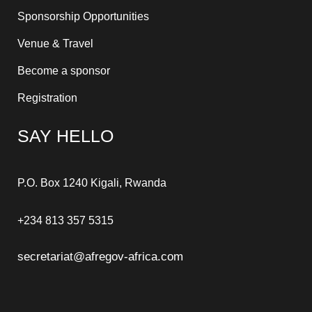
Sponsorship Opportunities
Venue & Travel
Become a sponsor
Registration
SAY HELLO
P.O. Box 1240 Kigali, Rwanda
+234 813 357 5315
secretariat@afregov-africa.com