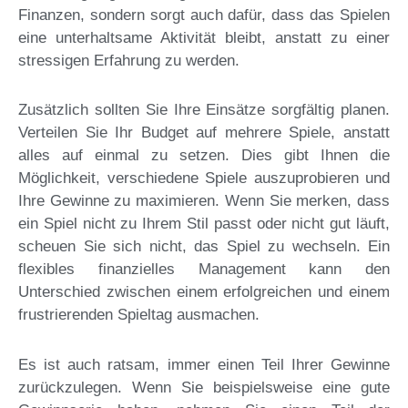
Finanzen, sondern sorgt auch dafür, dass das Spielen
eine unterhaltsame Aktivität bleibt, anstatt zu einer
stressigen Erfahrung zu werden.
Zusätzlich sollten Sie Ihre Einsätze sorgfältig planen.
Verteilen Sie Ihr Budget auf mehrere Spiele, anstatt
alles auf einmal zu setzen. Dies gibt Ihnen die
Möglichkeit, verschiedene Spiele auszuprobieren und
Ihre Gewinne zu maximieren. Wenn Sie merken, dass
ein Spiel nicht zu Ihrem Stil passt oder nicht gut läuft,
scheuen Sie sich nicht, das Spiel zu wechseln. Ein
flexibles finanzielles Management kann den
Unterschied zwischen einem erfolgreichen und einem
frustrierenden Spieltag ausmachen.
Es ist auch ratsam, immer einen Teil Ihrer Gewinne
zurückzulegen. Wenn Sie beispielsweise eine gute