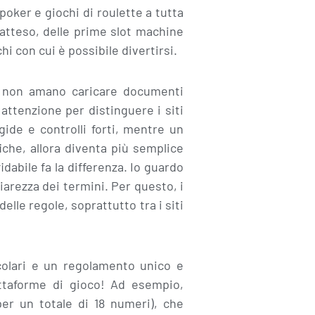
oker e giochi di roulette a tutta
o atteso, delle prime slot machine
hi con cui è possibile divertirsi.
hé non amano caricare documenti
attenzione per distinguere i siti
igide e controlli forti, mentre un
iche, allora diventa più semplice
dabile fa la differenza. Io guardo
iarezza dei termini. Per questo, i
lle regole, soprattutto tra i siti
icolari e un regolamento unico e
attaforme di gioco! Ad esempio,
per un totale di 18 numeri), che