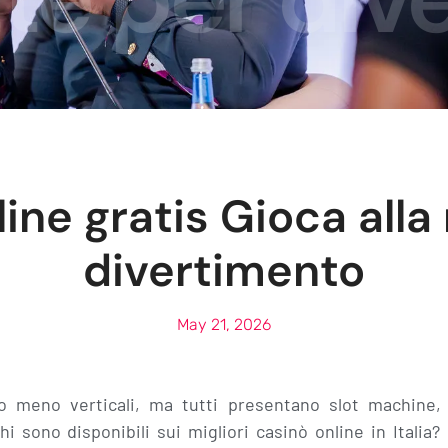
ine gratis Gioca alla
divertimento
May 21, 2026
 o meno verticali, ma tutti presentano slot machine, g
 sono disponibili sui migliori casinò online in Italia? I