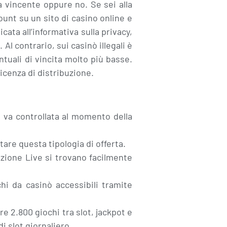
ta vincente oppure no. Se sei alla
ount su un sito di casino online e
ata all’informativa sulla privacy,
Al contrario, sui casinò illegali è
tuali di vincita molto più basse.
licenza di distribuzione.
i va controllata al momento della
tare questa tipologia di offerta.
ezione Live si trovano facilmente
hi da casinò accessibili tramite
e 2.800 giochi tra slot, jackpot e
 slot giornaliero.