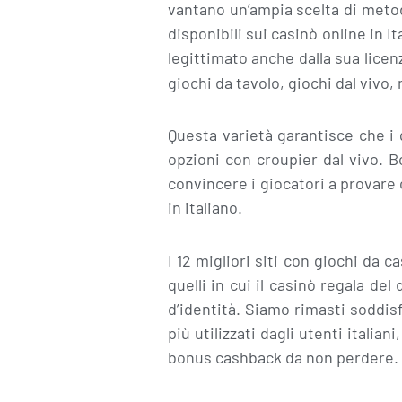
vantano un’ampia scelta di metod
disponibili sui casinò online in It
legittimato anche dalla sua licen
giochi da tavolo, giochi dal vivo
Questa varietà garantisce che i 
opzioni con croupier dal vivo. 
convincere i giocatori a provare 
in italiano.
I 12 migliori siti con giochi da
quelli in cui il casinò regala de
d’identità. Siamo rimasti soddis
più utilizzati dagli utenti italia
bonus cashback da non perdere. Ne