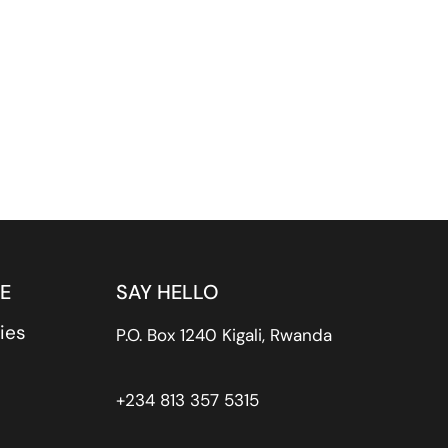
E
SAY HELLO
ies
P.O. Box 1240 Kigali, Rwanda
+234 813 357 5315