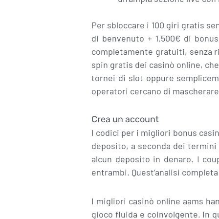
Per sbloccare i 100 giri gratis se
di benvenuto + 1.500€ di bonus pe
completamente gratuiti, senza ri
spin gratis dei casinò online, che
tornei di slot oppure sempliceme
operatori cercano di mascherare la
Crea un account
I codici per i migliori bonus cas
deposito, a seconda dei termini e
alcun deposito in denaro. I co
entrambi. Quest’analisi completa 
I migliori casinò online aams ha
gioco fluida e coinvolgente. In q