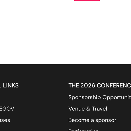
 LINKS
THE 2026 CONFERENC
Sponsorship Opportunit
REGOV
Venue & Travel
ases
Become a sponsor