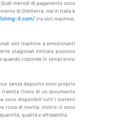
l. Quali metodi di pagamento sono
overno di Gibilterra, ma in Italia è
tra slot machine,
fishing-it.com/
ionali slot machine a emozionanti
erte stagionali limitate possono
ace quando risponde in tempi brevi
bonus senza deposito sono proprio
co tramite l’invio di un documento
 sono disponibili tutti i sistemi
ve ricca di novità; inoltre ci sono
antità, qualità e affidabilità.