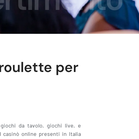
 roulette per
iochi da tavolo, giochi live, e
 casinò online presenti in Italia