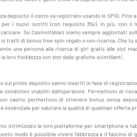
nza deposito il conto va registrato usando lo SPID. Fino a 
r i nuovi iscritti (con requisito 35x), in più, con il n
caricare. Su CasinoItaliani siamo sempre aggiornati sull
 si tratti di bonus free spin regalo o con ricarica. Che t
nte una persona alla ricerca di giri gratis alle slot mac
 loro freddezza con slot dalle grafiche scintillanti.
ino sul primo deposito vanno inseriti in fase di registra
 condizioni stabiliti dall’operatore. Permettono di risc
upon casino permettono di ottenere bonus senza deposi
è essenziale per valutare la qualità di qualsiasi offerta 
nno ottimizzato le loro piattaforme per smartphone e ta
uesto modo è possibile vivere l’ebbrezza e il fascino di g