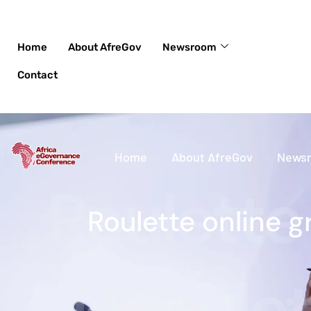
Skip
to
content
Home
About AfreGov
Newsroom
Contact
Home
About AfreGov
News
Roulette
Roulette online g
alla roul