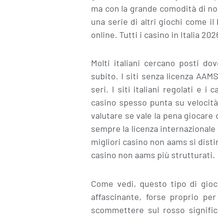
ma con la grande comodità di non
una serie di altri giochi come il
online. Tutti i casino in Italia 20
Molti italiani cercano posti d
subito. I siti senza licenza AAM
seri. I siti italiani regolati e 
casino spesso punta su velocità 
valutare se vale la pena giocare 
sempre la licenza internazionale 
migliori casino non aams si disti
casino non aams più strutturati.
Come vedi, questo tipo di gioco
affascinante, forse proprio pe
scommettere sul rosso significa