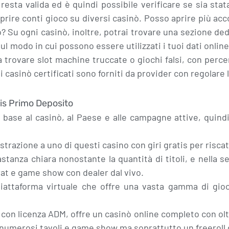
resta valida ed è quindi possibile verificare se sia sta
aprire conti gioco su diversi casinò. Posso aprire più acc
Su ogni casinò, inoltre, potrai trovare una sezione dedic
ul modo in cui possono essere utilizzati i tuoi dati online. 
 trovare slot machine truccate o giochi falsi, con percen
ei casinò certificati sono forniti da provider con regolare 
is Primo Deposito
n base al casinò, al Paese e alle campagne attive, quind
trazione a uno di questi casino con giri gratis per riscat
stanza chiara nonostante la quantità di titoli, e nella s
rat e game show con dealer dal vivo.
iattaforma virtuale che offre una vasta gamma di gioc
4 con licenza ADM, offre un casinò online completo con oltr
numerosi tavoli e game show ma soprattutto un freeroll di