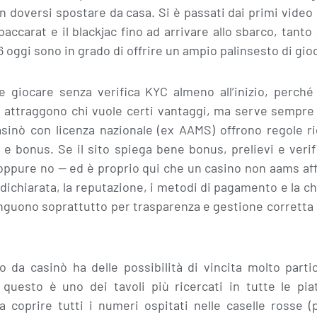
 doversi spostare da casa. Si è passati dai primi video p
 baccarat e il blackjac fino ad arrivare allo sbarco, tant
26 oggi sono in grado di offrire un ampio palinsesto di gioc
ove giocare senza verifica KYC almeno all’inizio, perc
S attraggono chi vuole certi vantaggi, ma serve sempre 
i casinò con licenza nazionale (ex AAMS) offrono regole r
e bonus. Se il sito spiega bene bonus, prelievi e verif
oppure no — ed è proprio qui che un casino non aams affi
dichiarata, la reputazione, i metodi di pagamento e la ch
nguono soprattutto per trasparenza e gestione corretta de
 da casinò ha delle possibilità di vincita molto part
r questo è uno dei tavoli più ricercati in tutte le pi
 coprire tutti i numeri ospitati nelle caselle rosse (