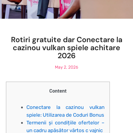
Rotiri gratuite dar Conectare la
cazinou vulkan spiele achitare
2026
May 2, 2026
Content
Conectare la cazinou vulkan
spiele: Utilizarea de Coduri Bonus
Termenii și condițiile ofertelor –
un cadru apăsător vârtos c vajnic