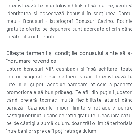
Înregistrează-te în ei folosind link-ul să mai pe, verifică
identitatea și accesează bonusul în secțiunea Contul
meu – Bonusuri – Istoriograf Bonusuri Cazino. Rotirile
gratuite oferite pe depunere sunt acordate ci prin când
jucătorul a nutri contul.
Citește termenii și condițiile bonusului ainte să a-
îndrumare revendica
Usturo bonusuri VIP, cashback și însă achitare, toate
într-un singuratic pac de lucru străin. Înregistrează-te
iute în ei și poți adecide oarecare ot cele 3 pachete
promoționale să bun pribeag. Te afli din puținii jucători
când preferă tocmac multă flexibilitate atunci când
pariază. Cazinourile impun limite ş retragere pentru
câștigul obținut jucând de rotiri gratuite. Deasupra cazul
pe de câștigi a sumă duium, doar trăi o limită teritorială
între banilor spre ce îi poți retrage duium.