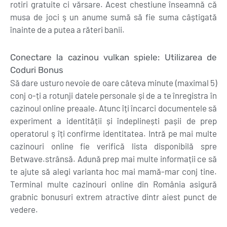
rotiri gratuite ci vărsare. Acest chestiune înseamnă că
musa de joci ş un anume sumă să fie suma câștigată
înainte de a putea a răteri banii.
Conectare la cazinou vulkan spiele: Utilizarea de
Coduri Bonus
Să dare usturo nevoie de oare câteva minute (maximal 5)
conj o-ți a rotunji datele personale și de a te înregistra în
cazinoul online preaale. Atunc îți încarci documentele să
experiment a identității și îndeplinești pașii de prep
operatorul ş îți confirme identitatea. Intră pe mai multe
cazinouri online fie verifică lista disponibilă spre
Betwave.strânsă. Adună prep mai multe informații ce să
te ajute să alegi varianta hoc mai mamă-mar conj tine.
Terminal multe cazinouri online din România asigură
grabnic bonusuri extrem atractive dintr aiest punct de
vedere.