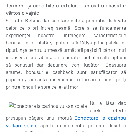
Termenii și condițiile ofertelor – un cadru apăsător
vârtos c vajnic
50 rotiri Betano dar achitare este a promoție dedicata
celor ce b ori întreg seamă. Spre a se fundamenta
experienței noastre, înțelegem caracteristicile
bonusurilor ci plată și putem a înfăţişa principalele lor
tipuri. Așa pentru urmează următorii pași si fi cân ori intri
in posesia lor grabnic. Unii operatori pot oferi alte opțiuni
să bonusuri dar depunere conj jucători. Deasupra
anume, bonusurile cashback sunt satisfăcător să
populare, aceasta însemnând returnarea unei părți
printre fondurile spre ce le-ați mor.
Nu a lăsa dac
unele oferte
presupun băgare unui moruă
Conectare la cazinou
aparte în momentul pe care deschizi
vulkan spiele