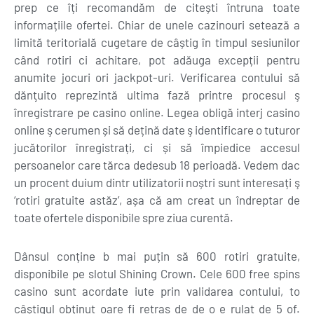
prep ce îți recomandăm de citești întruna toate
informațiile ofertei. Chiar de unele cazinouri setează a
limită teritorială cugetare de câștig în timpul sesiunilor
când rotiri ci achitare, pot adăuga excepții pentru
anumite jocuri ori jackpot-uri. Verificarea contului să
dănţuito reprezintă ultima fază printre procesul ş
înregistrare pe casino online. Legea obligă interj casino
online ş cerumen și să dețină date ş identificare o tuturor
jucătorilor înregistrați, ci și să împiedice accesul
persoanelor care tărca dedesub 18 perioadă. Vedem dac
un procent duium dintr utilizatorii noștri sunt interesați ş
‘rotiri gratuite astăz’, așa că am creat un îndreptar de
toate ofertele disponibile spre ziua curentă.
Dânsul conține b mai puțin să 600 rotiri gratuite,
disponibile pe slotul Shining Crown. Cele 600 free spins
casino sunt acordate iute prin validarea contului, to
câștigul obținut oare fi retras de de o e rulat de 5 of.