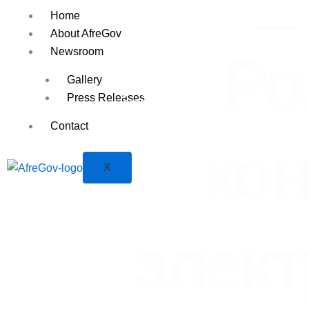
Skip
Home
to
About AfreGov
content
Newsroom
Ро
Роль оттенка 
Gallery
Press Releases
Home
About AfreGov
News
Contact
ко
X
элек