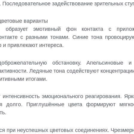
 Последовательное задействование зрительных ступ
 цветовые варианты
ки образует эмотивный фон контакта с прило
онтакте с разными тонами. Синие тона провоцирую
 и привлекают интереса.
доброжелательную обстановку. Апельсиновые 
ктивности. Ледяные тона содействуют концентрации
зитивными итогами.
т интенсивность эмоционального реагирования. Яр
я долго. Приглушённые цвета формируют мягко
ть.
я при неуспешных цветовых соединениях. Чрезмерн