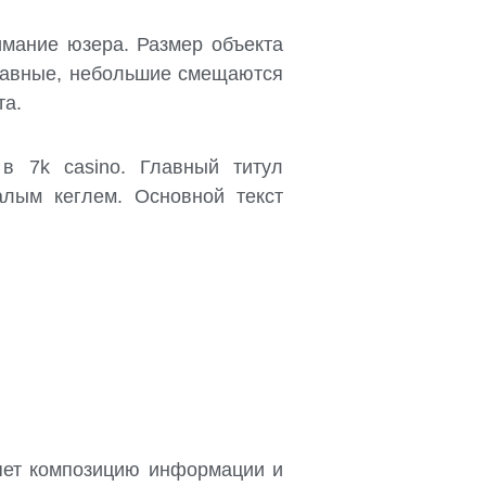
имание юзера. Размер объекта
главные, небольшие смещаются
та.
в 7k casino. Главный титул
алым кеглем. Основной текст
ляет композицию информации и