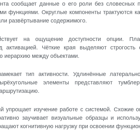
нта сообщает данные о его роли без словесных п
ми функциями. Округлые компоненты трактуются как
или развёртывание содержимого.
ействует на ощущение доступности опции. Пл
д активацией. Чёткие края выделяют строгость 
ую иерархию между объектами.
намекает тип активности. Удлинённые латеральн
ырёхугольные элементы представляют тумбле
маршрутизацию.
й упрощает изучение работе с системой. Схожие 
ративно заучивает визуальные образцы и использу
ащают когнитивную нагрузку при освоении функцио